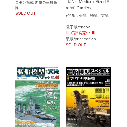
: IJN’s Medium-Sized Ai
ロモン海戦 進撃の三川艦
rcraft Carriers
隊
SOLD OUT
●特集：蒼龍、飛龍、雲龍
電子版/ebook
llll 好評発売中 llll
紙版/print edition
SOLD OUT