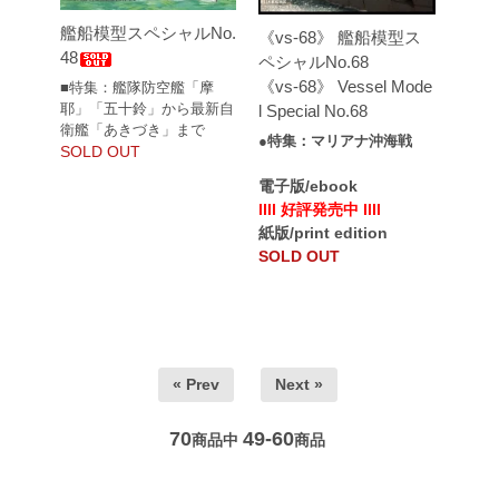
艦船模型スペシャルNo.
《vs-68》 艦船模型ス
48
ペシャルNo.68
《vs-68》 Vessel Mode
■特集：艦隊防空艦「摩
耶」「五十鈴」から最新自
l Special No.68
衛艦「あきづき」まで
●特集：マリアナ沖海戦
SOLD OUT
電子版/ebook
llll 好評発売中 llll
紙版/print edition
SOLD OUT
« Prev
Next »
70
49-60
商品中
商品