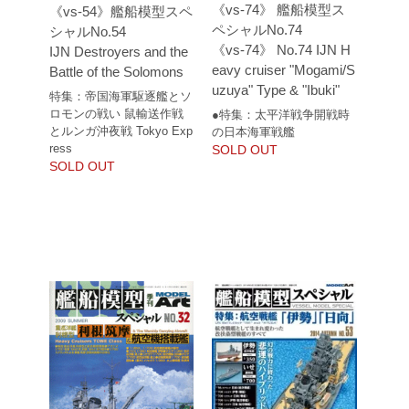
《vs-74》 艦船模型ス
《vs-54》艦船模型スペ
ペシャルNo.74
シャルNo.54
《vs-74》 No.74 IJN H
IJN Destroyers and the
eavy cruiser "Mogami/S
Battle of the Solomons
uzuya" Type & "Ibuki"
特集：帝国海軍駆逐艦とソ
ロモンの戦い 鼠輸送作戦
●特集：太平洋戦争開戦時
とルンガ沖夜戦 Tokyo Exp
の日本海軍戦艦
ress
SOLD OUT
SOLD OUT