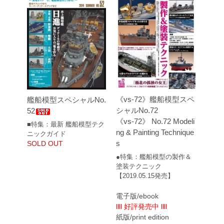
《vs-72》艦船模型スペ
艦船模型スペシャルNo.
シャルNo.72
52
《vs-72》 No.72 Modeli
■特集：最新 艦船模型テク
ng & Painting Technique
ニックガイド
s
SOLD OUT
●特集：艦船模型の製作＆
塗装テクニック
【2019.05.15発売】
電子版/ebook
llll 好評発売中 llll
紙版/print edition