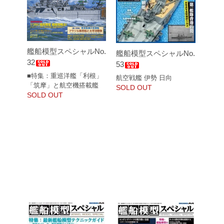
艦船模型スペシャルNo.
艦船模型スペシャルNo.
32
53
■特集：重巡洋艦「利根」
航空戦艦 伊勢 日向
「筑摩」と航空機搭載艦
SOLD OUT
SOLD OUT