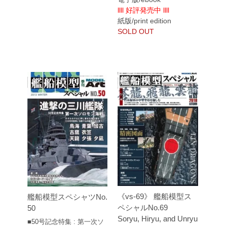
llll 好評発売中 llll
紙版/print edition
SOLD OUT
《vs-69》 艦船模型ス
艦船模型スペシャツNo.
ペシャルNo.69
50
Soryu, Hiryu, and Unryu
■50号記念特集 : 第一次ソ