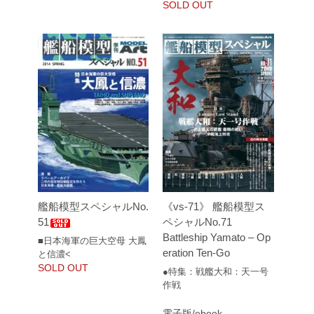
SOLD OUT
艦船模型スペシャルNo.
《vs-71》 艦船模型ス
51
ペシャルNo.71
Battleship Yamato – Op
■日本海軍の巨大空母 大鳳
eration Ten-Go
と信濃<
SOLD OUT
●特集：戦艦大和：天一号
作戦
電子版/ebook