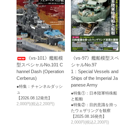
《vs-101》艦船模
《vs-97》艦船模型スペ
型スペシャルNo.101 C
シャルNo.97
hannel Dash (Operation
1：Special Vessels and
Cerberus)
Ships of the Imperial Ja
panese Army
●特集：チャンネルダッシ
ュ
●特集①：日本陸軍特殊船
【2026.08.12発売】
と船舶
2,000円(税込2,200円)
●特集②：目的意識を持っ
たウェザリングを観察
【2025.08.16発売】
2,000円(税込2,200円)