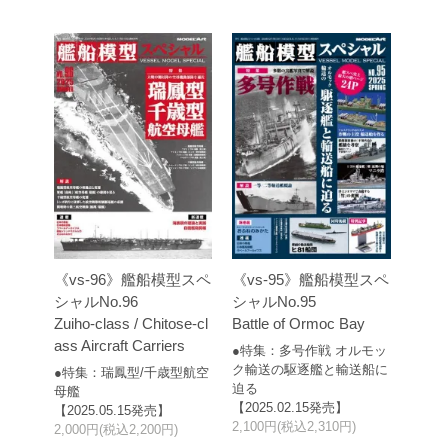
《vs-96》艦船模型スペ
《vs-95》艦船模型スペ
シャルNo.96
シャルNo.95
Zuiho-class / Chitose-cl
Battle of Ormoc Bay
ass Aircraft Carriers
●特集：多号作戦 オルモッ
ク輸送の駆逐艦と輸送船に
●特集：瑞鳳型/千歳型航空
迫る
母艦
【2025.02.15発売】
【2025.05.15発売】
2,100円(税込2,310円)
2,000円(税込2,200円)