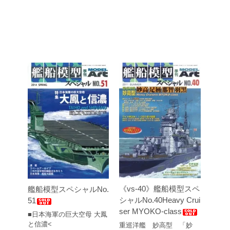
《vs-40》艦船模型スペ
艦船模型スペシャルNo.
シャルNo.40Heavy Crui
51
ser MYOKO-class
■日本海軍の巨大空母 大鳳
と信濃<
重巡洋艦 妙高型 「妙