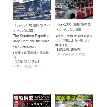
《vs-100》艦船模型ス
《vs-99》艦船模型スペ
ペシャルNo.100
シャルNo.99
The Southern Expeditio
●特集：大和 帝国海軍最後
の大型艦による作戦 坊ノ
nary Fleet and the Mala
岬沖海戦
yan Campaign
【2026.05.15発売】
●特集：南遣艦隊と馬来作
2,000円(税込2,200円)
戦
【2026.02.14発売】
2,000円(税込2,200円)