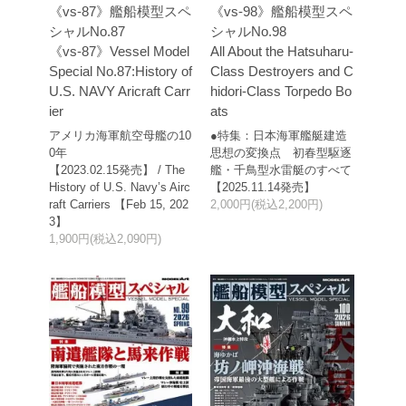
《vs-87》艦船模型スペ
《vs-98》艦船模型スペ
シャルNo.87
シャルNo.98
《vs-87》Vessel Model
All About the Hatsuharu-
Special No.87:History of
Class Destroyers and C
U.S. NAVY Aricraft Carr
hidori-Class Torpedo Bo
ier
ats
アメリカ海軍航空母艦の10
●特集：日本海軍艦艇建造
0年
思想の変換点 初春型駆逐
【2023.02.15発売】 / The
艦・千鳥型水雷艇のすべて
History of U.S. Navy’s Airc
【2025.11.14発売】
raft Carriers 【Feb 15, 202
2,000円(税込2,200円)
3】
1,900円(税込2,090円)