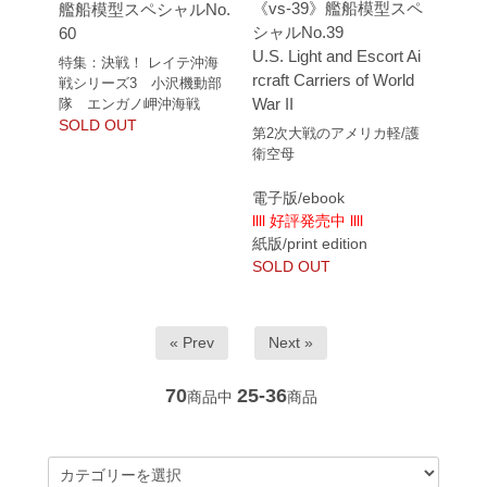
《vs-39》艦船模型スペ
艦船模型スペシャルNo.
シャルNo.39
60
U.S. Light and Escort Ai
特集：決戦！ レイテ沖海
rcraft Carriers of World
戦シリーズ3 小沢機動部
War II
隊 エンガノ岬沖海戦
SOLD OUT
第2次大戦のアメリカ軽/護
衛空母
電子版/ebook
llll 好評発売中 llll
紙版/print edition
SOLD OUT
« Prev
Next »
70
25-36
商品中
商品