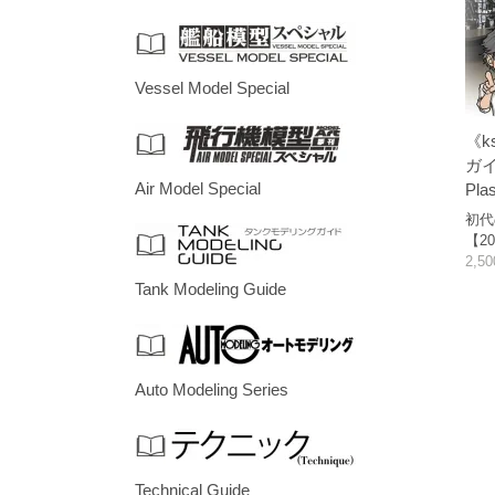
Vessel Model Special
《k
ガイ
Air Model Special
Pla
初代
【20
2,5
Tank Modeling Guide
Auto Modeling Series
Technical Guide