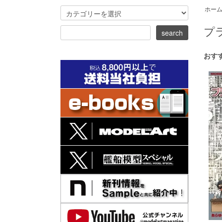
ホー
プ
おす