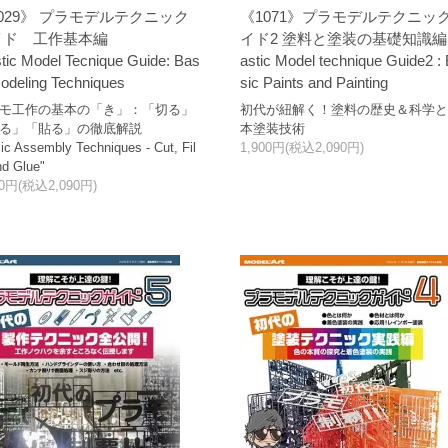
029》 プラモデルテクニック
《1071》プラモデルテクニッ
イド 工作基本編
イド2 塗料と塗装の基礎知識編P
stic Model Tecnique Guide: Bas
astic Model technique Guide2 :
Modeling Techniques
sic Paints and Painting
モ工作の基本の「き」：「切る」
初代が紐解く！塗料の歴史＆科学
る」「貼る」の徹底解説
本塗装技術
ic Assembly Techniques - Cut, Fil
1,900円(税込2,090円)
nd Glue"
00円(税込2,090円)