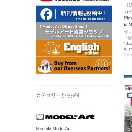
《1
ガ
Pla
ic 
プラ
「削
"Bas
e, a
1,9
カテゴリーから探す
Monthly Model Art