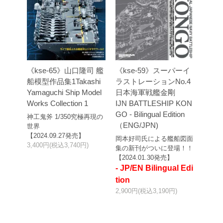
《kse-65》山口隆司 艦
《kse-59》スーパーイ
船模型作品集1Takashi
ラストレーションNo.4
Yamaguchi Ship Model
日本海軍戦艦金剛
Works Collection 1
IJN BATTLESHIP KON
GO - Bilingual Edition
神工鬼斧 1/350究極再現の
（ENG/JPN)
世界
【2024.09.27発売】
岡本好司氏による艦船図面
3,400円(税込3,740円)
集の新刊がついに登場！！
【2024.01.30発売】
- JP/EN Bilingual Edi
tion
2,900円(税込3,190円)