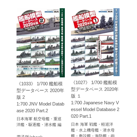
《1027》 1/700 艦船模
《1033》 1/700 艦船模
型データベース 2020年
型データベース 2020年
版 １
版 2
1:700 Japanese Navy V
1:700 JNV Model Datab
essel Model Database 2
ase 2020 Part.2
020 Part.1
日本海軍 航空母艦・重巡
日本 海軍 戦艦・軽巡洋
洋艦・駆逐艦・潜水艦 編
艦・水上機母艦・潜水母
艦・敷設艦・海防艦・砲