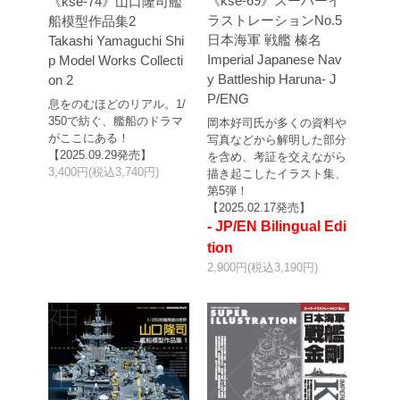
《kse-69》スーパーイ
《kse-74》山口隆司艦
ラストレーションNo.5
船模型作品集2
日本海軍 戦艦 榛名
Takashi Yamaguchi Shi
Imperial Japanese Nav
p Model Works Collecti
y Battleship Haruna- J
on 2
P/ENG
息をのむほどのリアル。1/
350で紡ぐ、艦船のドラマ
岡本好司氏が多くの資料や
がここにある！
写真などから解明した部分
【2025.09.29発売】
を含め、考証を交えながら
3,400円(税込3,740円)
描き起こしたイラスト集、
第5弾！
【2025.02.17発売】
- JP/EN Bilingual Edi
tion
2,900円(税込3,190円)