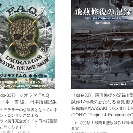
dp-017》 ジオラマ F.A.Q.
《kse-30》 飛燕修復の記録 II
・氷・雪 編」 日本語翻訳版
試作17号機の新たなる発見 動
装備編KAWASAKI Ki61- II HIE
のモデラーの必読書となっている
(TONY) "Engine & Equipments"
ン・ゴンザレスによる
ラマ製作完全ガイドを日本語翻訳
これで完結！飛燕Ⅱ型改試作17号
お届けします！
真実！
00円(税込3,740円)