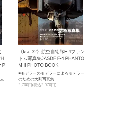
く
《kse-32》航空自衛隊F-4ファン
H
トム写真集JASDF F-4 PHANTO
y P
M II PHOTO BOOK
■モデラーのモデラーによるモデラー
のための大判写真集
ク本
2,700円(税込2,970円)