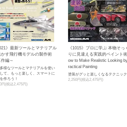
021》最新ツールとマテリアル
《1015》プロに学ぶ 本物そっ
活かす飛行機モデルの製作術
りに見違える実践的ペイント術
工作編～
ow to Make Realistic Looking b
ractical Painting
多様なツールとマテリアルを使い
して、もっと楽しく、スマートに
塗装がグッと楽しくなるテクニッ
を作ろう！
2,250円(税込2,475円)
50円(税込2,475円)