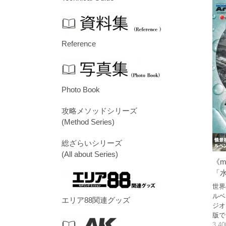
Reference
Photo Book
攻略メソッドシリーズ
(Method Series)
総ざらいシリーズ
(All about Series)
《m
「水
世界
ルベ
エリア88関連グッズ
ジオ
版で
3,4