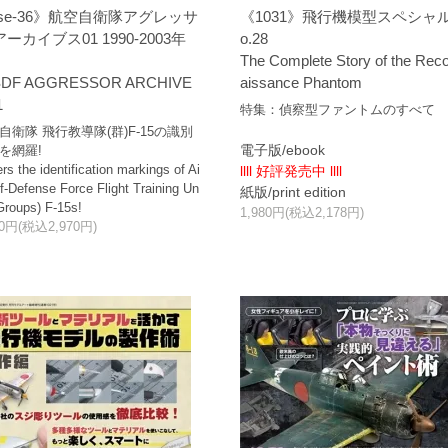
se-36》航空自衛隊アグレッサ
《1031》飛行機模型スペシャル
アーカイブス01 1990-2003年
o.28
The Complete Story of the Rec
SDF AGGRESSOR ARCHIVE
aissance Phantom
1
特集：偵察型ファントムのすべて
自衛隊 飛行教導隊(群)F-15の識別
電子版/ebook
を網羅!
rs the identification markings of Ai
llll 好評発売中 llll
lf-Defense Force Flight Training Un
紙版/print edition
(Groups) F-15s!
1,980円(税込2,178円)
00円(税込2,970円)