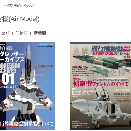
ム
>
航空機(Air Model)
(Air Model)
すめ順
|
価格順
|
新着順