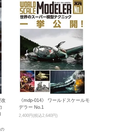
型改
《mdp-014》 ワールドスケールモ
力
デラー No.1
N
2,400円(税込2,640円)
機の