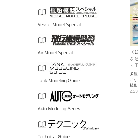
Vessel Model Special
《1
Air Model Special
を
～
多種
こな
Tank Modeling Guide
模型
2,2
Auto Modeling Series
Technical Guide