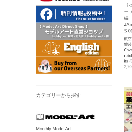
《k
ー 
編
JA
S 0
航空
塗装
Cove
r Se
its 
2,7
カテゴリーから探す
Monthly Model Art