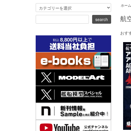
ホー
航空機
おす