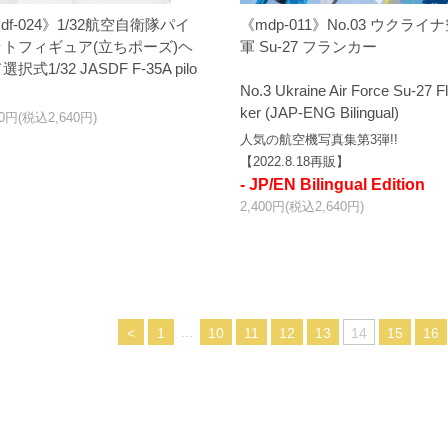
df-024》1/32航空自衛隊パイ
《mdp-011》No.03 ウクライ
ットフィギュア(立ちポーズ)ヘ
軍 Su-27 フランカー
択式1/32 JASDF F-35A pilo
No.3 Ukraine Air Force Su-27 F
ker (JAP-ENG Bilingual)
00円(税込2,640円)
人気の航空機写真集第3弾!!
【2022.8.18再販】
- JP/EN Bilingual Edition
2,400円(税込2,640円)
...
<
1
10
11
12
13
14
15
16