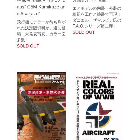
abs" C5M Kamikaze an
エアモデルの内装・外装の
d Asakaze"
細部を工作と塗装で再現！
ダニエル・ザマルビデ氏の
飛行機モデラーが待ち焦が
F.A.Q.シリーズ第二弾！
れた決定版資料が、遂に登
SOLD OUT
場！未発表写真、カラー図
多数！
SOLD OUT