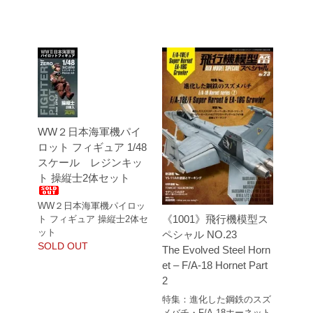
WW２日本海軍機パイ
ロット フィギュア 1/48
スケール レジンキッ
ト 操縦士2体セット
WW２日本海軍機パイロッ
《1001》飛行機模型ス
ト フィギュア 操縦士2体セ
ット
ペシャル NO.23
SOLD OUT
The Evolved Steel Horn
et – F/A-18 Hornet Part
2
特集：進化した鋼鉄のスズ
メバチ・F/A-18ホーネット