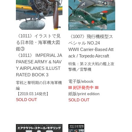
《1011》イラストで見
《1007》飛行機模型ス
る日本陸・海軍機大図
ペシャル NO.24
鑑③
WWII Carrier-Based Att
《1011》 IMPERIAL JA
ack / Torpedo Aircraft
PANESE ARMY & NAV
特集：第２次大戦の艦上攻
Y AIRPLANES ILLUST
撃機／雷撃機
RATED BOOK 3
電子版/ebook
零戦と黎明期の日本海軍機
llll 好評発売中 llll
編
紙版/print edition
【2019.03.14発売】
SOLD OUT
SOLD OUT