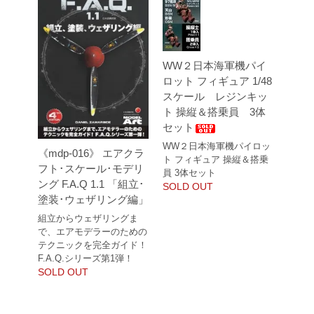
WW２日本海軍機パイ
ロット フィギュア 1/48
スケール レジンキッ
ト 操縦＆搭乗員 3体
セット
WW２日本海軍機パイロッ
《mdp-016》 エアクラ
ト フィギュア 操縦＆搭乗
フト･スケール･モデリ
員 3体セット
ング F.A.Q 1.1 「組立･
SOLD OUT
塗装･ウェザリング編」
組立からウェザリングま
で、エアモデラーのための
テクニックを完全ガイド！
F.A.Q.シリーズ第1弾！
SOLD OUT