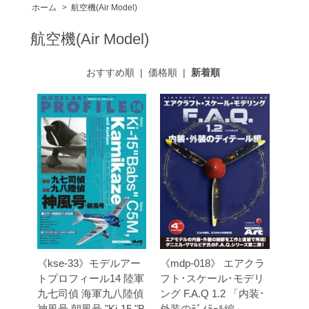
ホーム
>
航空機(Air Model)
航空機(Air Model)
おすすめ順
|
価格順
|
新着順
《kse-33》モデルアー
《mdp-018》 エアクラ
トプロフィール14 陸軍
フト･スケール･モデリ
九七司偵 海軍九八陸偵
ング F.A.Q 1.2 「内装･
神風号 朝風号 "Ki-15 "B
外装のﾃﾞｨﾃｰﾙ編」