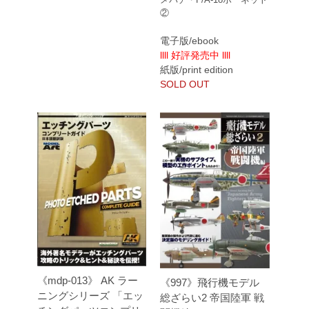
②
電子版/ebook
llll 好評発売中 llll
紙版/print edition
SOLD OUT
《mdp-013》 AK ラー
《997》飛行機モデル
ニングシリーズ 「エッ
総ざらい2 帝国陸軍 戦