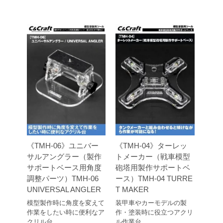
《TMH-06》ユニバー
《TMH-04》ターレッ
サルアングラー（製作
トメーカー（戦車模型
サポートベース用角度
砲塔用製作サポートベ
調整パーツ）TMH-06
ース）TMH-04 TURRE
UNIVERSAL ANGLER
T MAKER
模型製作時に角度を変えて
装甲車やカーモデルの製
作業をしたい時に便利なア
作・塗装時に役立つアクリ
クリル台
ル作業台