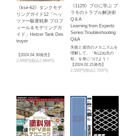
《1129》プロに学ぶ プ
《kse-62》タンクモデ
ラモのトラブル解決術
リングガイド12「ヘッ
Q＆A
ツァー駆逐戦車 プロフ
Learning from Experts
ィール＆モデリングガ
Series:Troubleshooting
イド」Hetzer Tank Des
Q&A
troyer
失敗と成功のメカニズムを
理解して、「転ばぬ先の
【2024.04.30発売】
杖」を身につけよう！
2,600円(税込2,860円)
【2024.02.21発売】
2,500円(税込2,750円)