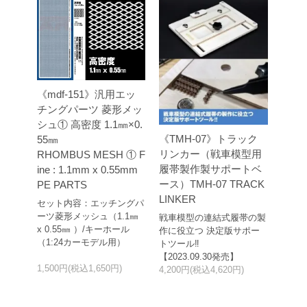
《mdf-151》汎用エッ
チングパーツ 菱形メッ
シュ① 高密度 1.1㎜×0.
《TMH-07》トラック
55㎜
リンカー（戦車模型用
RHOMBUS MESH ① F
履帯製作製サポートベ
ine : 1.1mm x 0.55mm
ース）TMH-07 TRACK
PE PARTS
LINKER
セット内容：エッチングパ
ーツ菱形メッシュ（1.1㎜
戦車模型の連結式履帯の製
x 0.55㎜ ）/キーホール
作に役立つ 決定版サポー
（1:24カーモデル用）
トツール‼
【2023.09.30発売】
1,500円(税込1,650円)
4,200円(税込4,620円)