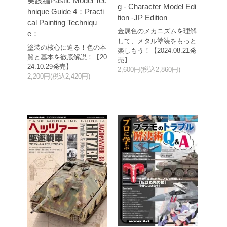
実践編Pastic Model Tec
g - Character Model Edi
hnique Guide 4：Practi
tion -JP Edition
cal Painting Techniqu
金属色のメカニズムを理解
e：
して、メタル塗装をもっと
塗装の核心に迫る！色の本
楽しもう！【2024.08.21発
質と基本を徹底解説！【20
売】
24.10.29発売】
2,600円(税込2,860円)
2,200円(税込2,420円)