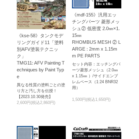
《mdf-155》汎用エッ
チングパーツ 菱形メッ
シュ② 低密度 2.0㎜×1.
15㎜
《kse-58》タンクモデ
RHOMBUS MESH ② L
リングガイド11「塗料
ARGE : 2mm x 1.15m
別AFV塗装テクニッ
m PE PARTS
ク」
TMG11: AFV Painting T
セット内容：エッチングパ
echniques by Paint Typ
ーツ菱形メッシュ（2.0㎜
x 1.15㎜ ）/サイドエンブ
e
レムベース（1:24 BNR32
異なる性質の塗料ごとの塗
用）
り方と汚し方を伝授！
【2023.10.30発売】
1,500円(税込1,650円)
2,600円(税込2,860円)