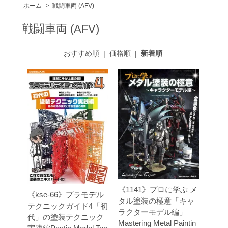
ホーム
>
戦闘車両 (AFV)
戦闘車両 (AFV)
おすすめ順
|
価格順
|
新着順
《1141》プロに学ぶ メ
《kse-66》プラモデル
タル塗装の極意「キャ
テクニックガイド4「初
ラクターモデル編」
代」の塗装テクニック
Mastering Metal Paintin