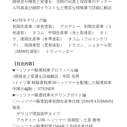
開発史や構造と変遷を、当時の写真と現存車のディテー
ル写真及び細部イラストなど豊富な情報量で詳細に解説
●1/35モデリング編
初期生産車（単色塗装） アカデミー、初期生産車（３
色迷彩） タコム、中期生産車（光と影迷彩） タミ
ヤ、後期生産車（冬季迷彩） タコム（フルインテリ
ア）、指揮車型（雲形迷彩） ドラゴン、シュタール型
（BMM社迷彩） トランペッター
【目次内容】
■ヘッツァー駆逐戦車プロフィール編
○開発史と変遷を詳細解説：寺田 光男
○ドイツ軍 軽駆逐戦車38ヘッツァーを配備した駆逐戦車
中隊の編制： STEINER
■ヘッツァー駆逐戦車モデリングガイド編
〇ヘッツァー駆逐戦車初期生産車仕様 1944年4月BMM社
製造
ザウコプ増加装甲タイプ
アカデミー 1/35 ヘッツァー 前期型：土居 雅博
〇ヘッツァー駆逐戦車1944年７月頃生産仕様