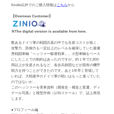
Kindle以外でのご購入情報は
こちら
から
【Overseas Customer】
※The digital version is available from here.
数あるドイツ軍の戦闘兵器の中でも生産コストが低く、
攻撃力、防御力も一定以上のレベルを確保していた最優
秀戦闘車輌「ヘッツァー駆逐戦車」。小型車輌をベース
にしたことでの制約はあったのですが、約１年で2,800
両以上が生産されるなど、各歩兵師団などが固有の機甲
戦力を持つことができたのです。あと1年早く登場して
いれば、大戦後半のドイツ軍の戦いはもっと違っていた
のではないか…
このヘッツァーを実車資料（開発史・構造と変遷、ディ
テール写真）と模型作例（1/35スケール）で、誌上再現
します。
●プロフィール編