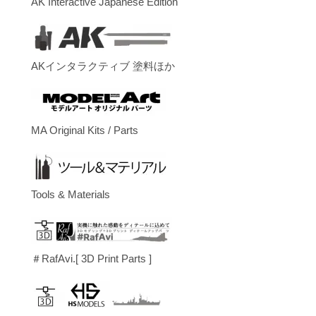
AK Interactive Japanese Edition
AKインタラクティブ 塗料ほか
MA Original Kits / Parts
Tools & Materials
＃RafAvi.[ 3D Print Parts ]