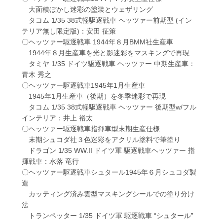
大面積ぼかし迷彩の塗装とウェザリング
タコム 1/35 38式軽駆逐戦車 ヘッツァー前期型 (イン
テリア無し限定版)：安田 征策
〇ヘッツァー駆逐戦車 1944年８月BMM社生産車
1944年８月生産車を光と影迷彩をマスキングで再現
タミヤ 1/35 ドイツ駆逐戦車 ヘッツァー 中期生産車：
青木 秀之
〇ヘッツァー駆逐戦車1945年1月生産車
1945年1月生産車（後期）を冬季迷彩で再現
タコム 1/35 38式軽駆逐戦車 ヘッツァー 後期型w/フル
インテリア：井上 裕太
〇ヘッツァー駆逐戦車指揮車型末期生産仕様
末期シュコダ社３色迷彩をアクリル塗料で筆塗り
ドラゴン 1/35 WW.II ドイツ軍 駆逐戦車ヘッツァー 指
揮戦車：水落 竜行
〇ヘッツァー駆逐戦車シュタール1945年６月シュコダ製
造
カッティング済み雲型マスキングシールでの塗り分け
法
トランペッター 1/35 ドイツ軍 駆逐戦車 “シュタール”