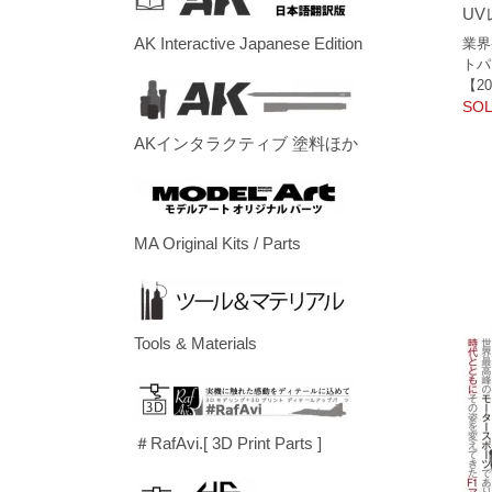
U
AK Interactive Japanese Edition
業界
トパ
【20
SOL
AKインタラクティブ 塗料ほか
MA Original Kits / Parts
Tools & Materials
＃RafAvi.[ 3D Print Parts ]