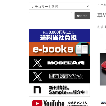
ホー
車/A
おす