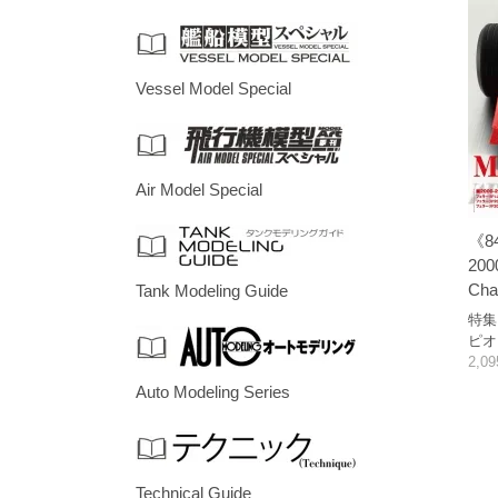
Vessel Model Special
Air Model Special
《8
2000
Cha
Tank Modeling Guide
特集
ピオ
2,0
Auto Modeling Series
Technical Guide