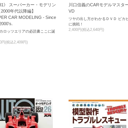
81》 スーパーカー・モデリン
川口信義のCARモデルマスタ
2000年代以降編】
VD
ER CAR MODELING - Since
ツヤの出し方がわかるＤＶＤ ピカ
2000's.
に挑戦！
2,400円(税込2,640円)
24カロッツエリアの必読書ここに誕
90円(税込2,409円)