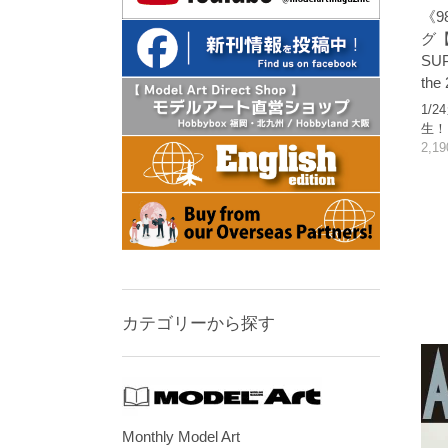
《9
グ【
SUP
the 
1/
生！
2,1
カテゴリーから探す
Monthly Model Art