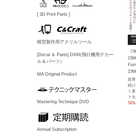
[ 3D Print Parts ]
模型製作用アクリルツール
《9
[Decal ＆ Parts] DXM(飛行機用デカー
196
ル＆パーツ）
For
196
MA Original Product
世界
続け
く姿
トを
Mastering Technique DVD
SOL
Annual Subscription