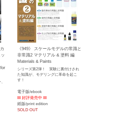
グカ
《949》 スケールモデルの常識と
ニッ
非常識2 マテリアル & 塗料 編
Materials & Paints
for
シリーズ第2弾！ 実験に裏付けされ
た知識が、モデリングに革命を起こ
す！
ン、
良
電子版/ebook
llll 好評発売中 llll
紙版/print edition
SOLD OUT