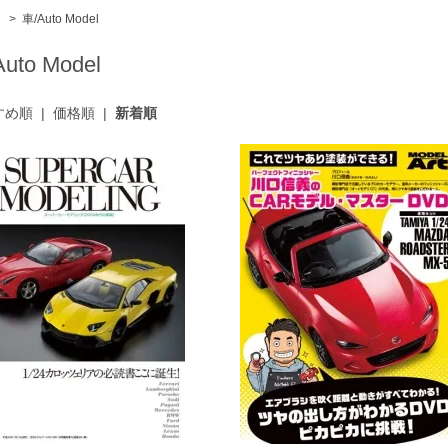
ム
>
車/Auto Model
uto Model
すめ順
|
価格順
|
新着順