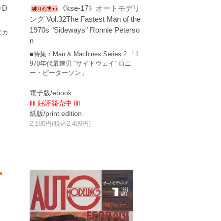
ーD
《kse-17》オートモデリ
ング Vol.32The Fastest Man of the
1970s "Sideways" Ronnie Peterso
ピカ
n
■特集：Man & Machines Series 2 「1
970年代最速男 “サイドウェイ” ロニ
ー・ピーターソン」
電子版/ebook
llll 好評発売中 llll
紙版/print edition
2,190円(税込2,409円)