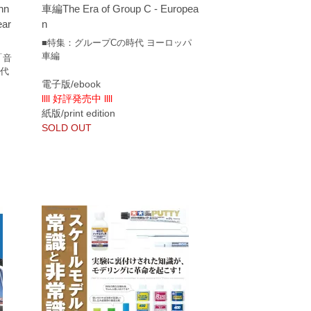
nn
車編The Era of Group C - Europea
ear
n
■特集：グループCの時代 ヨーロッパ
車編
 「音
歴代
電子版/ebook
llll 好評発売中 llll
紙版/print edition
SOLD OUT