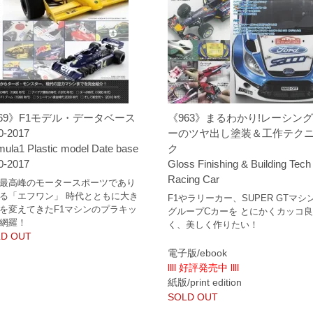
69》F1モデル・データベース
《963》まるわかり!レーシン
0-2017
ーのツヤ出し塗装＆工作テク
mula1 Plastic model Date base
ク
0-2017
Gloss Finishing & Building Tech 
Racing Car
最高峰のモータースポーツであり
る「エフワン」 時代とともに大き
F1やラリーカー、SUPER GTマシ
を変えてきたF1マシンのプラキッ
グループCカーを とにかくカッコ
網羅！
く、美しく作りたい！
D OUT
電子版/ebook
llll 好評発売中 llll
紙版/print edition
SOLD OUT