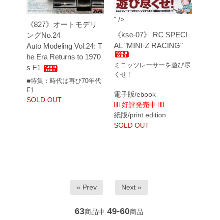
" />
《827》オートモデリ
《kse-07》 RC SPECI
ングNo.24
AL "MINI-Z RACING"
Auto Modeling Vol.24: T
he Era Returns to 1970
ミニッツレーサーを遊び尽
s F1
くせ！
■特集：時代は再び70年代
F1
電子版/ebook
SOLD OUT
llll 好評発売中 llll
紙版/print edition
SOLD OUT
« Prev
Next »
63
49-60
商品中
商品