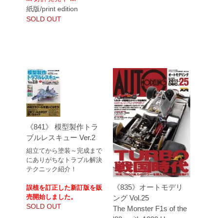
紙版/print edition
SOLD OUT
《841》 模型製作トラ
ブルレスキュー Ver.2
組立てから塗装～完成まで
にありがちなトラブル解決
テクニック紹介！
《835》オートモデリ
誤植を訂正した新訂版を販
売開始しました。
ング Vol.25
SOLD OUT
The Monster F1s of the