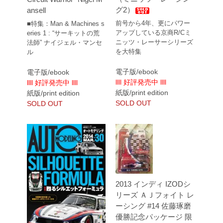
グ2）
ansell
前号から4年、更にパワー
■特集：Man & Machines s
アップしている京商R/Cミ
eries 1 : “サーキットの荒
ニッツ・レーサーシリーズ
法師” ナイジェル・マンセ
を大特集
ル
電子版/ebook
電子版/ebook
llll 好評発売中 llll
llll 好評発売中 llll
紙版/print edition
紙版/print edition
SOLD OUT
SOLD OUT
2013 インディ IZODシ
リーズ ＡＪフォイト レ
ーシング #14 佐藤琢磨
優勝記念パッケージ 限