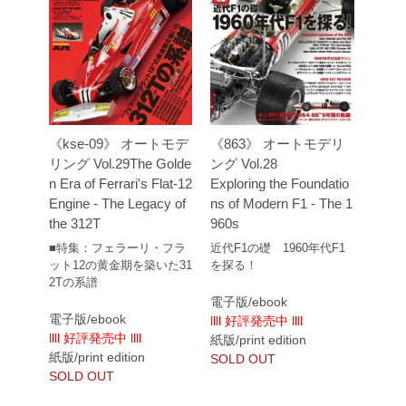
《kse-09》 オートモデ
《863》 オートモデリ
リング Vol.29The Golde
ング Vol.28
n Era of Ferrari's Flat-12
Exploring the Foundatio
Engine - The Legacy of
ns of Modern F1 - The 1
the 312T
960s
■特集：フェラーリ・フラ
近代F1の礎 1960年代F1
ット12の黄金期を築いた31
を探る！
2Tの系譜
電子版/ebook
電子版/ebook
llll 好評発売中 llll
llll 好評発売中 llll
紙版/print edition
紙版/print edition
SOLD OUT
SOLD OUT