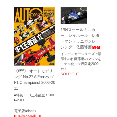
1/64スケールミニカ
ー レイホール・レタ
ーマン・ラニガンレー
シング 佐藤琢磨
インディカーシリーズで活
躍中の佐藤琢磨のマシンを
モデル化！世界限定2000
台！
《855》 オートモデリ
SOLD OUT
ング No.27 A Frenzy of
F1 Champions! 2006-20
11
■特集： F1王者乱立！200
6-2011
電子版/ebook
llll 好評発売中 llll