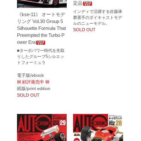
定品
インディで活躍する佐藤琢
《kse-11》 オートモデ
磨選手のダイキャストモデ
リング Vol.30 Group 5
ルのニューモデル。
Silhouette Formula That
SOLD OUT
Preempted the Turbo P
ower Era
■ターボパワー時代を先取
りしたグループ5シルエッ
トフォーミュラ
電子版/ebook
llll 好評発売中 llll
紙版/print edition
SOLD OUT