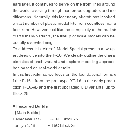
ears later, it continues to serve on the front lines around
the world, evolving through numerous upgrades and mo
difications. Naturally, this legendary aircraft has inspired
a vast number of plastic model kits from countless manu
facturers. However, just like the complexity of the real air
craft’s many variants, the lineup of scale models can be
equally overwhelming.
To address this, Aircraft Model Special presents a two-p
art deep dive into the F-16! We clearly outline the chara
cteristics of each variant and explore modeling approac
hes based on real-world details.
In this first volume, we focus on the foundational forms o
f the F-16—from the prototype YF-16 to the early produ
ction F-16A/B and the first upgraded C/D variants, up to
Block 25.
■ Featured Builds
【Main Builds】
Hasegawa 1/32 F-16C Block 25
Tamiya 1/48 F-16C Block 25