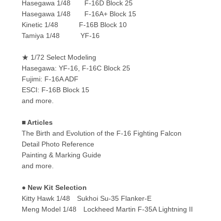
Hasegawa 1/48 F-16D Block 25
Hasegawa 1/48 F-16A+ Block 15
Kinetic 1/48 F-16B Block 10
Tamiya 1/48 YF-16
★ 1/72 Select Modeling
Hasegawa: YF-16, F-16C Block 25
Fujimi: F-16A ADF
ESCI: F-16B Block 15
and more.
■ Articles
The Birth and Evolution of the F-16 Fighting Falcon
Detail Photo Reference
Painting & Marking Guide
and more.
● New Kit Selection
Kitty Hawk 1/48 Sukhoi Su-35 Flanker-E
Meng Model 1/48 Lockheed Martin F-35A Lightning II