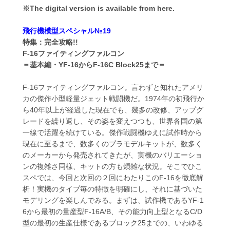
※The digital version is available from here.
飛行機模型スペシャル№19
特集：完全攻略!!
F-16ファイティングファルコン
＝基本編・YF-16からF-16C Block25まで＝
F-16ファイティングファルコン。言わずと知れたアメリ
カの傑作小型軽量ジェット戦闘機だ。1974年の初飛行か
ら40年以上が経過した現在でも、幾多の改修、アップグ
レードを繰り返し、その姿を変えつつも、世界各国の第
一線で活躍を続けている。傑作戦闘機ゆえに試作時から
現在に至るまで、数多くのプラモデルキットが、数多く
のメーカーから発売されてきたが、実機のバリエーショ
ンの複雑さ同様、キットの方も煩雑な状況。そこでひこ
スペでは、今回と次回の２回にわたりこのF-16を徹底解
析！実機のタイプ毎の特徴を明確にし、それに基づいた
モデリングを楽しんでみる。まずは、試作機であるYF-1
6から最初の量産型F-16A/B、その能力向上型となるC/D
型の最初の生産仕様であるブロック25までの、いわゆる