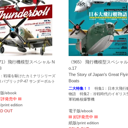
71》飛行機模型スペシャル N
《965》 飛行機模型スペシャル
8
o.17
The Story of Japan’s Great Flyi
：戦場を駆けたカミナリシリーズ
Boats
リパブリックP-47 サンダーボルト
二大特集！！
特集1：日本大飛行
版/ebook
物語 特集2：冷戦時代のイギリス
 好評発売中 llll
軍戦略核爆撃機
rint edition
D OUT
電子版/ebook
llll 好評発売中 llll
紙版/print edition