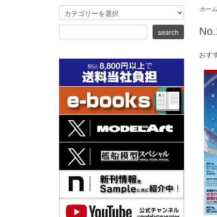
ホー
No.
おす