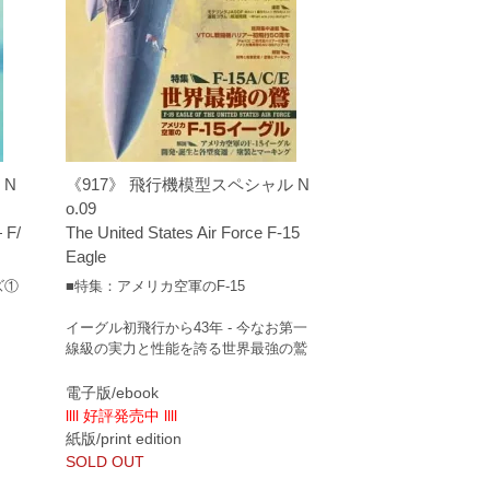
 N
《917》 飛行機模型スペシャル N
o.09
 F/
The United States Air Force F-15
Eagle
ズ①
■特集：アメリカ空軍のF-15
イーグル初飛行から43年 - 今なお第一
線級の実力と性能を誇る世界最強の鷲
電子版/ebook
llll 好評発売中 llll
紙版/print edition
SOLD OUT