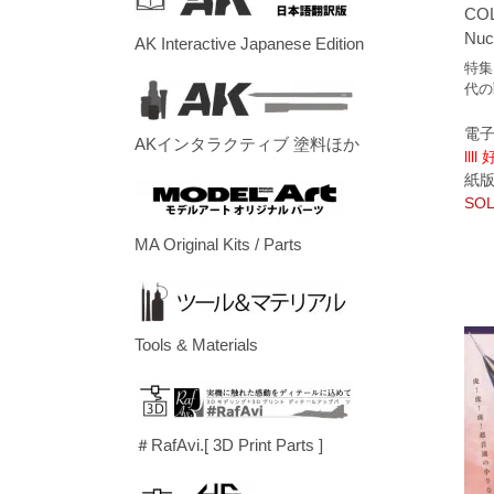
COL
Nuc
AK Interactive Japanese Edition
特集：
代の
電子
AKインタラクティブ 塗料ほか
llll
紙版/p
SOL
MA Original Kits / Parts
Tools & Materials
＃RafAvi.[ 3D Print Parts ]