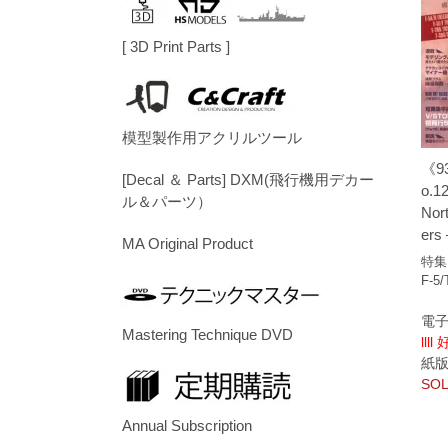
[ 3D Print Parts ]
模型製作用アクリルツール
《9
[Decal ＆ Parts] DXM(飛行機用デカー
o.1
ル＆パーツ）
Nort
ers 
MA Original Product
特集
F-5
電子
Mastering Technique DVD
llll
紙版/p
SOL
Annual Subscription