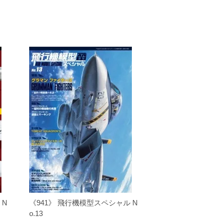
 N
《941》 飛行機模型スペシャル N
o.13