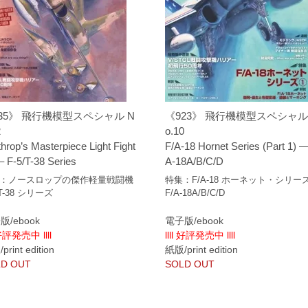
35》 飛行機模型スペシャル N
《923》 飛行機模型スペシャル
2
o.10
hrop’s Masterpiece Light Fight
F/A-18 Hornet Series (Part 1) —
– F-5/T-38 Series
A-18A/B/C/D
：ノースロップの傑作軽量戦闘機
特集：F/A-18 ホーネット・シリー
/T-38 シリーズ
F/A-18A/B/C/D
版/ebook
電子版/ebook
 好評発売中 llll
llll 好評発売中 llll
rint edition
紙版/print edition
D OUT
SOLD OUT