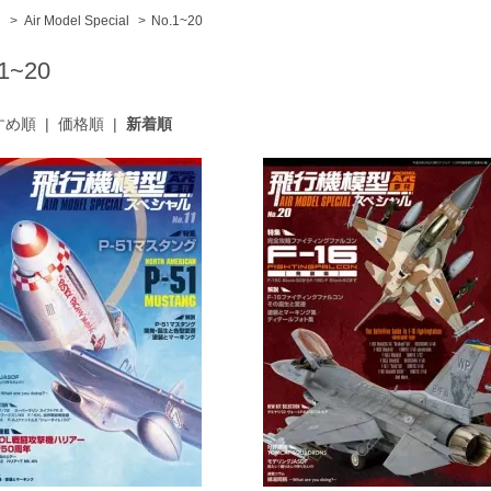
ム
>
Air Model Special
>
No.1~20
1~20
すめ順
|
価格順
|
新着順