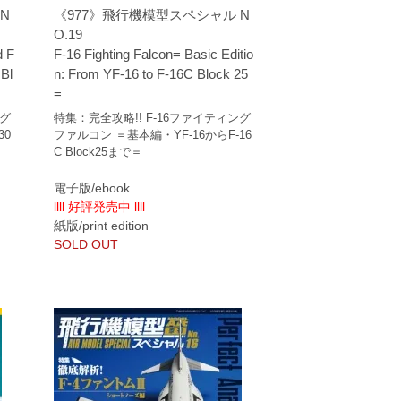
N
《977》飛行機模型スペシャル N
O.19
d F
F-16 Fighting Falcon= Basic Editio
 Bl
n: From YF-16 to F-16C Block 25
=
ング
特集：完全攻略!! F-16ファイティング
30
ファルコン ＝基本編・YF-16からF-16
C Block25まで＝
電子版/ebook
llll 好評発売中 llll
紙版/print edition
SOLD OUT