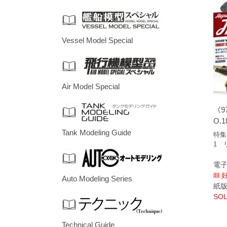
Vessel Model Special
Air Model Special
《9
O.1
Tank Modeling Guide
特集
1 
電子
llll
Auto Modeling Series
紙版/p
SOL
Technical Guide