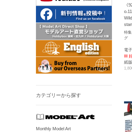
《9
o.11
Wil
sta
特集
グ
電子
llll
紙版/p
1,8
カテゴリーから探す
Monthly Model Art