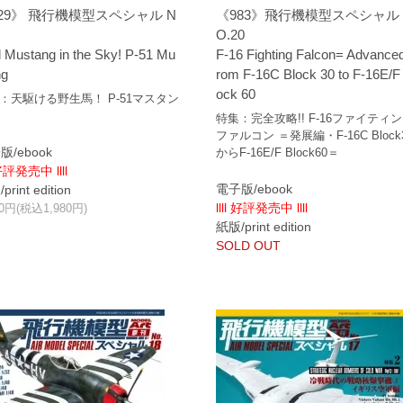
29》 飛行機模型スペシャル N
《983》飛行機模型スペシャル 
O.20
d Mustang in the Sky! P-51 Mu
F-16 Fighting Falcon= Advance
ng
rom F-16C Block 30 to F-16E/F
ock 60
：天駆ける野生馬！ P-51マスタン
特集：完全攻略!! F-16ファイティ
ファルコン ＝発展編・F-16C Block
版/ebook
からF-16E/F Block60＝
 好評発売中 llll
電子版/ebook
rint edition
llll 好評発売中 llll
00円(税込1,980円)
紙版/print edition
SOLD OUT