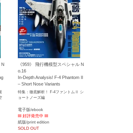
 N
《959》 飛行機模型スペシャル N
o.16
ng
In-Depth Analysis! F-4 Phantom II
– Short Nose Variants
艇
特集：徹底解析！ F-4ファントムⅡ シ
空
ョートノーズ編
電子版/ebook
llll 好評発売中 llll
紙版/print edition
SOLD OUT