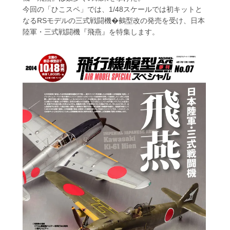
今回の「ひこスペ」では、1/48スケールでは初キットと
なるRSモデルの三式戦闘機�鵺型改の発売を受け、日本
陸軍・三式戦闘機『飛燕』を特集します。