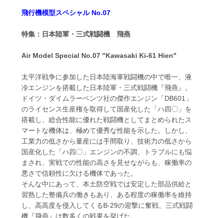
飛行機模型スペシャル No.07
特集：日本陸軍・三式戦闘機 飛燕
Air Model Special No.07 "Kawasaki Ki-61 Hien"
太平洋戦争に参加した日本陸海軍戦闘機の中で唯一、液
冷エンジンを搭載した日本陸軍・三式戦闘機『飛燕』。
ドイツ・ダイムラーベンツ社の傑作エンジン「DB601」
のライセンス生産権を取得して国産化した「ハ四〇」を
搭載し、総合性能に優れた戦闘機としてまとめられたス
マートな機体は、極めて優秀な性能を示した。しかし、
工業力の低さから量産には手間取り、技術力の低さから
国産化した「ハ四〇」エンジンの不調、トラブルにも悩
まされ、実戦での性能の高さを見せながらも、稼働率の
悪さで信頼性に欠ける機体であった。
そんな中にあって、本土防空戦では安定した部品供給と
習熟した整備兵の働きもあり、ある程度の稼働率を維持
し、高高度を侵入してくるB-29の迎撃に奮戦、三式戦闘
機『飛燕』は数多くの戦果を挙げた。