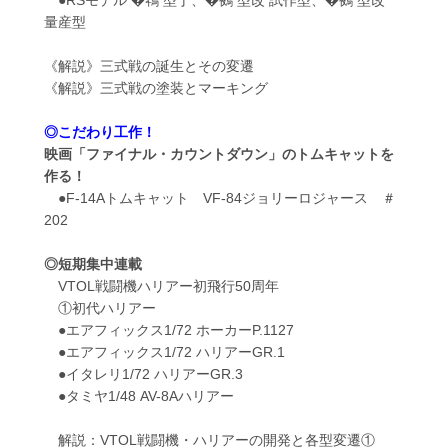
量産型
《解説》三式戦の誕生とその変遷
《解説》三式戦の塗装とマーキング
◎こだわり工作！
映画「ファイナル・カウントダウン」のトムキャットを
作る！
●F-14Aトムキャット VF-84ジョリーロジャース ＃
202
◎短期集中連載
VTOL戦闘機ハリアー初飛行50周年
①初代ハリアー
●エアフィックス1/72 ホーカーP.1127
●エアフィックス1/72 ハリアーGR.1
●イタレリ1/72 ハリアーGR.3
●タミヤ1/48 AV-8Aハリアー
解説：VTOL戦闘機・ハリアーの開発と各型変遷①