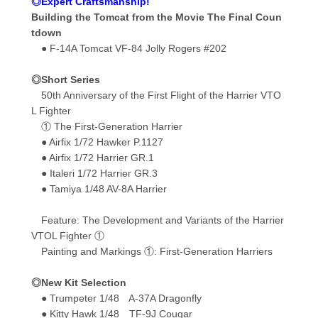
◎Expert Craftsmanship!
Building the Tomcat from the Movie The Final Coun
tdown
● F-14A Tomcat VF-84 Jolly Rogers #202
◎Short Series
50th Anniversary of the First Flight of the Harrier VTO
L Fighter
① The First-Generation Harrier
● Airfix 1/72 Hawker P.1127
● Airfix 1/72 Harrier GR.1
● Italeri 1/72 Harrier GR.3
● Tamiya 1/48 AV-8A Harrier
Feature: The Development and Variants of the Harrier
VTOL Fighter ①
Painting and Markings ①: First-Generation Harriers
◎New Kit Selection
● Trumpeter 1/48 A-37A Dragonfly
● Kitty Hawk 1/48 TF-9J Cougar