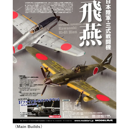
〈Main Builds〉