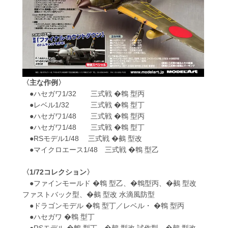
〈主な作例〉
●ハセガワ1/32 三式戦 �鵯 型丙
●レベル1/32 三式戦 �鵯 型丁
●ハセガワ1/48 三式戦 �鵯 型丙
●ハセガワ1/48 三式戦 �鵯 型丁
●RSモデル1/48 三式戦 �鵺 型改
●マイクロエース1/48 三式戦 �鵯 型乙
〈1/72コレクション〉
●ファインモールド �鵯 型乙、�鵯型丙、�鵺 型改
ファストバック型、�鵺 型改 水滴風防型
●ドラゴンモデル �鵯 型丁／レベル・ �鵯 型丙
●ハセガワ �鵯 型丁
●RSモデル �鵯 型丁、�鵺 型改 試作型、�鵺 型改