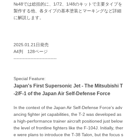
№48では総括的に、1/72、1/48のキットで主要タイプを
製作する他、各タイプの基本塗装とマーキングなど詳細
に解説します。
2025.01.21日発売
A4判 128ページ
----------------------------
Special Feature:
Japan's First Supersonic Jet - The Mitsubishi T
-2/F-1 of the Japan Air Self-Defense Force
In the context of the Japan Air Self-Defense Force's adv
ancing fighter jet capabilities, the T-2 was developed as
a high-performance trainer aircraft positioned just below
the level of frontline fighters like the F-104J. Initially, ther
e were plans to introduce the T-38 Talon, but the focus s