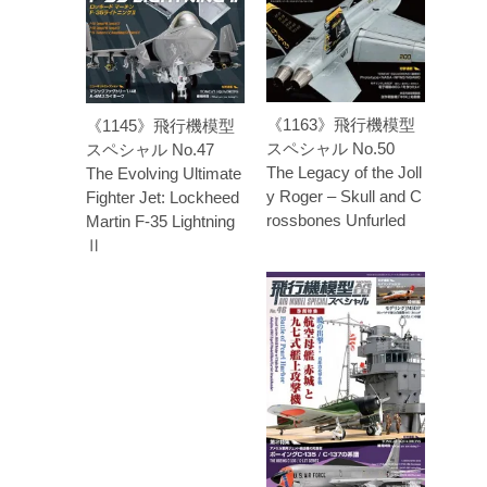
《1163》飛行機模型
《1145》飛行機模型
スペシャル No.50
スペシャル No.47
The Legacy of the Joll
The Evolving Ultimate
y Roger – Skull and C
Fighter Jet: Lockheed
rossbones Unfurled
Martin F-35 Lightning
Ⅱ