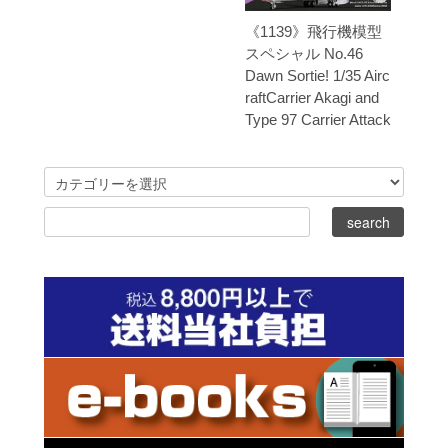
《1139》飛行機模型
スペシャル No.46
Dawn Sortie! 1/35 Airc
raftCarrier Akagi and
Type 97 Carrier Attack