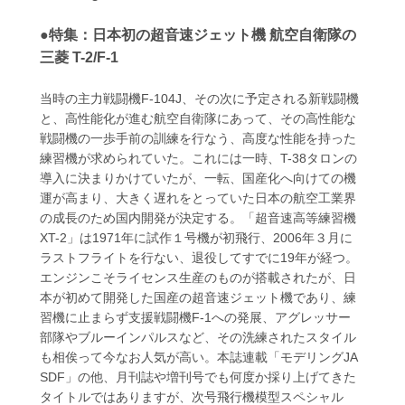
●特集：日本初の超音速ジェット機 航空自衛隊の
三菱 T-2/F-1
当時の主力戦闘機F-104J、その次に予定される新戦闘機
と、高性能化が進む航空自衛隊にあって、その高性能な
戦闘機の一歩手前の訓練を行なう、高度な性能を持った
練習機が求められていた。これには一時、T-38タロンの
導入に決まりかけていたが、一転、国産化へ向けての機
運が高まり、大きく遅れをとっていた日本の航空工業界
の成長のため国内開発が決定する。「超音速高等練習機
XT-2」は1971年に試作１号機が初飛行、2006年３月に
ラストフライトを行ない、退役してすでに19年が経つ。
エンジンこそライセンス生産のものが搭載されたが、日
本が初めて開発した国産の超音速ジェット機であり、練
習機に止まらず支援戦闘機F-1への発展、アグレッサー
部隊やブルーインパルスなど、その洗練されたスタイル
も相俟って今なお人気が高い。本誌連載「モデリングJA
SDF」の他、月刊誌や増刊号でも何度か採り上げてきた
タイトルではありますが、次号飛行機模型スペシャル