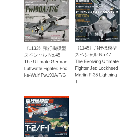
《1145》飛行機模型
《1133》飛行機模型
スペシャル No.47
スペシャル No.45
The Evolving Ultimate
The Ultimate German
Fighter Jet: Lockheed
Luftwaffe Fighter: Foc
Martin F-35 Lightning
ke-Wulf Fw190A/F/G
Ⅱ