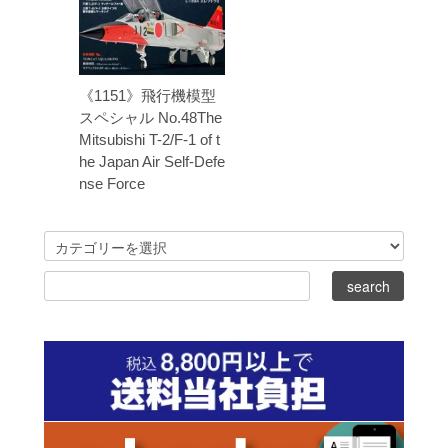
《1151》飛行機模型
スペシャル No.48The
Mitsubishi T-2/F-1 of t
he Japan Air Self-Defe
nse Force