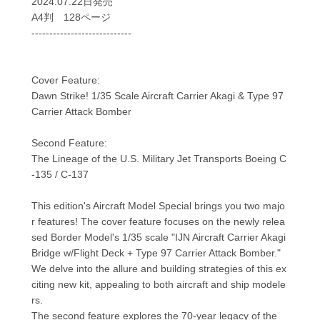
2024.07.22日発売
A4判 128ページ
----------------------------
Cover Feature:
Dawn Strike! 1/35 Scale Aircraft Carrier Akagi & Type 97
Carrier Attack Bomber
Second Feature:
The Lineage of the U.S. Military Jet Transports Boeing C
-135 / C-137
This edition's Aircraft Model Special brings you two majo
r features! The cover feature focuses on the newly relea
sed Border Model's 1/35 scale "IJN Aircraft Carrier Akagi
Bridge w/Flight Deck + Type 97 Carrier Attack Bomber."
We delve into the allure and building strategies of this ex
citing new kit, appealing to both aircraft and ship modele
rs.
The second feature explores the 70-year legacy of the