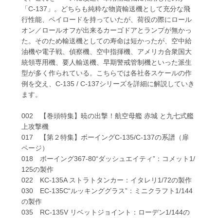
「C-137」。どちらも純粋な物資輸送機として充分な飛
行性能、ペイロードを持っていたが、荷役の際にロール
オン／ロールオフが出来るカーゴドアとランプが無かっ
た。そのため輸送機としての寿命は短かったが、空中給
油機や電子戦、偵察機、空中指揮機、アメリカ合衆国大
統領専用機、要人輸送機、早期警戒管制機といった派生
型が多く作られている。こちらでは各社各スケールの作
例を交え、C-135 / C-137シリーズを詳細に解説していき
ます。
002 【巻頭特集】暁の出撃！航空母艦 赤城 と九七式艦
上攻撃機
017 【第２特集】ボーイングC-135/C-137の系譜（扉
ページ）
018 ボーイング367-80“ダッシュエイティ”：コメット1/
125の製作
022 KC-135A ストラトタンカー：イタレリ1/72の製作
030 EC-135C“ルッキンググラス”：ミニクラフト1/144
の製作
035 RC-135V リベットジョイント：ローデン1/144の