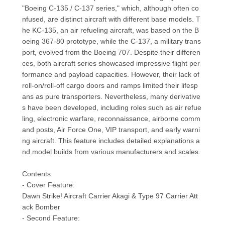
"Boeing C-135 / C-137 series," which, although often co
nfused, are distinct aircraft with different base models. T
he KC-135, an air refueling aircraft, was based on the B
oeing 367-80 prototype, while the C-137, a military trans
port, evolved from the Boeing 707. Despite their differen
ces, both aircraft series showcased impressive flight per
formance and payload capacities. However, their lack of
roll-on/roll-off cargo doors and ramps limited their lifesp
ans as pure transporters. Nevertheless, many derivative
s have been developed, including roles such as air refue
ling, electronic warfare, reconnaissance, airborne comm
and posts, Air Force One, VIP transport, and early warni
ng aircraft. This feature includes detailed explanations a
nd model builds from various manufacturers and scales.
Contents:
- Cover Feature:
Dawn Strike! Aircraft Carrier Akagi & Type 97 Carrier Att
ack Bomber
- Second Feature: