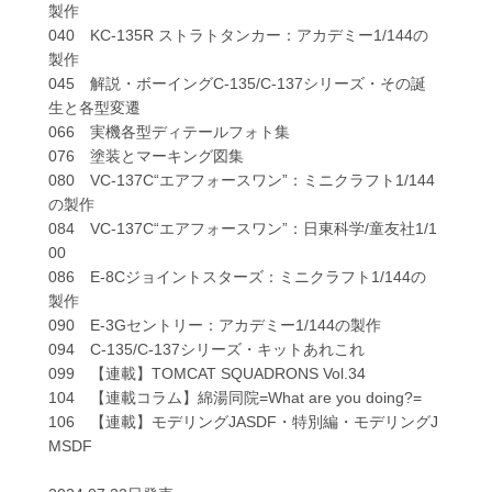
製作
040 KC-135R ストラトタンカー：アカデミー1/144の
製作
045 解説・ボーイングC-135/C-137シリーズ・その誕
生と各型変遷
066 実機各型ディテールフォト集
076 塗装とマーキング図集
080 VC-137C“エアフォースワン”：ミニクラフト1/144
の製作
084 VC-137C“エアフォースワン”：日東科学/童友社1/1
00
086 E-8Cジョイントスターズ：ミニクラフト1/144の
製作
090 E-3Gセントリー：アカデミー1/144の製作
094 C-135/C-137シリーズ・キットあれこれ
099 【連載】TOMCAT SQUADRONS Vol.34
104 【連載コラム】綿湯同院=What are you doing?=
106 【連載】モデリングJASDF・特別編・モデリングJ
MSDF