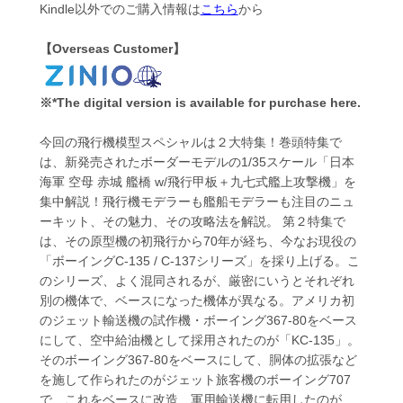
Kindle以外でのご購入情報は
こちら
から
【Overseas Customer】
※*The digital version is available for purchase here.
今回の飛行機模型スペシャルは２大特集！巻頭特集で
は、新発売されたボーダーモデルの1/35スケール「日本
海軍 空母 赤城 艦橋 w/飛行甲板＋九七式艦上攻撃機」を
集中解説！飛行機モデラーも艦船モデラーも注目のニュ
ーキット、その魅力、その攻略法を解説。 第２特集で
は、その原型機の初飛行から70年が経ち、今なお現役の
「ボーイングC-135 / C-137シリーズ」を採り上げる。こ
のシリーズ、よく混同されるが、厳密にいうとそれぞれ
別の機体で、ベースになった機体が異なる。アメリカ初
のジェット輸送機の試作機・ボーイング367-80をベース
にして、空中給油機として採用されたのが「KC-135」。
そのボーイング367-80をベースにして、胴体の拡張など
を施して作られたのがジェット旅客機のボーイング707
で、これをベースに改造、軍用輸送機に転用したのが