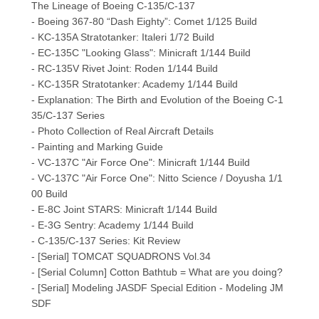
The Lineage of Boeing C-135/C-137
- Boeing 367-80 “Dash Eighty”: Comet 1/125 Build
- KC-135A Stratotanker: Italeri 1/72 Build
- EC-135C "Looking Glass": Minicraft 1/144 Build
- RC-135V Rivet Joint: Roden 1/144 Build
- KC-135R Stratotanker: Academy 1/144 Build
- Explanation: The Birth and Evolution of the Boeing C-1
35/C-137 Series
- Photo Collection of Real Aircraft Details
- Painting and Marking Guide
- VC-137C "Air Force One": Minicraft 1/144 Build
- VC-137C "Air Force One": Nitto Science / Doyusha 1/1
00 Build
- E-8C Joint STARS: Minicraft 1/144 Build
- E-3G Sentry: Academy 1/144 Build
- C-135/C-137 Series: Kit Review
- [Serial] TOMCAT SQUADRONS Vol.34
- [Serial Column] Cotton Bathtub = What are you doing?
- [Serial] Modeling JASDF Special Edition - Modeling JM
SDF