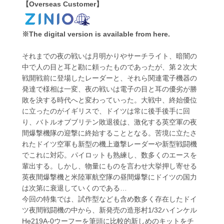
【Overseas Customer】
※The digital version is available from here.
それまでの夜の戦いは月明かりやサーチライト、暗闇の
中で人の目と耳と勘に頼ったものであったが、第２次大
戦開戦前に登場したレーダーと、それら関連電子機器の
発達で様相は一変、夜の戦いは電子の目と耳の優劣が勝
敗を決する時代へと変わっていった。大戦中、終始優位
に立ったのがイギリスで、ドイツは常に後手後手に回
り、バトルオブブリテン敗退後は、激化する英空軍の夜
間爆撃機隊の迎撃に終始することとなる。苦境に立たさ
れたドイツ空軍も新型の機上邀撃レーダーや新型戦闘機
でこれに対応。パイロットも熟練し、数多くのエースを
輩出する。しかし、物量にものを言わせ大挙押し寄せる
英夜間爆撃機と米陸軍航空隊の昼間爆撃にドイツの国力
は次第に衰退していくのである…
今回の特集では、試作型なども含め数多く存在したドイ
ツ夜間戦闘機の中から、新発売の造形村1/32ハインケル
He219A-0ウーフーを筆頭に比較的新しめのキットをチ