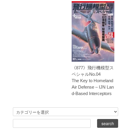
《877》飛行機模型ス
ペシャルNo.04
The Key to Homeland
Air Defense – IJN Lan
d-Based Interceptors