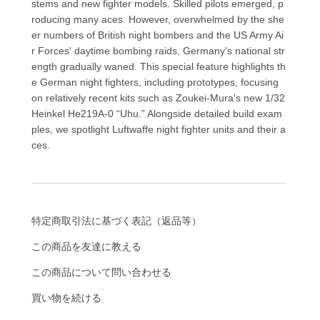
stems and new fighter models. Skilled pilots emerged, p
roducing many aces. However, overwhelmed by the she
er numbers of British night bombers and the US Army Ai
r Forces' daytime bombing raids, Germany's national str
ength gradually waned. This special feature highlights th
e German night fighters, including prototypes, focusing
on relatively recent kits such as Zoukei-Mura's new 1/32
Heinkel He219A-0 “Uhu.” Alongside detailed build exam
ples, we spotlight Luftwaffe night fighter units and their a
ces.
特定商取引法に基づく表記（返品等）
この商品を友達に教える
この商品について問い合わせる
買い物を続ける