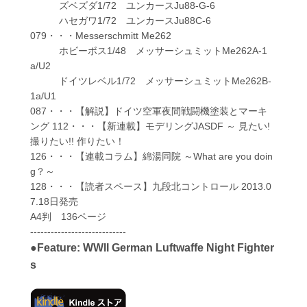
ズベズダ1/72 ユンカースJu88-G-6
ハセガワ1/72 ユンカースJu88C-6
079・・・Messerschmitt Me262
ホビーボス1/48 メッサーシュミットMe262A-1
a/U2
ドイツレベル1/72 メッサーシュミットMe262B-
1a/U1
087・・・【解説】ドイツ空軍夜間戦闘機塗装とマーキ
ング 112・・・【新連載】モデリングJASDF ～ 見たい!
撮りたい!! 作りたい！
126・・・【連載コラム】綿湯同院 ～What are you doin
g？～
128・・・【読者スペース】九段北コントロール 2013.0
7.18日発売
A4判 136ページ
----------------------------
●Feature: WWII German Luftwaffe Night Fighter
s