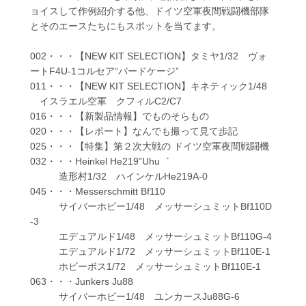
ョイスして作例紹介する他、ドイツ空軍夜間戦闘機部隊
とそのエースたちにもスポットを当てます。
002・・・【NEW KIT SELECTION】タミヤ1/32 ヴォ
ートF4U-1コルセア“バードケージ”
011・・・【NEW KIT SELECTION】キネティック1/48
イスラエル空軍 クフィルC2/C7
016・・・【新製品情報】でものそらもの
020・・・【レポート】なんでも撮って見て歩記
025・・・【特集】第２次大戦の ドイツ空軍夜間戦闘機
032・・・Heinkel He219”Uhu゛
造形村1/32 ハインケルHe219A-0
045・・・Messerschmitt Bf110
サイバーホビー1/48 メッサーシュミットBf110D
-3
エデュアルド1/48 メッサーシュミットBf110G-4
エデュアルド1/72 メッサーシュミットBf110E-1
ホビーボス1/72 メッサーシュミットBf110E-1
063・・・Junkers Ju88
サイバーホビー1/48 ユンカースJu88G-6