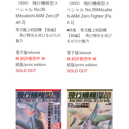
《899》 飛行機模型ス
《893》 飛行機模型ス
ペシャル No.06
ペシャル No.05Mitsubis
Mitsubishi A6M Zero [P
hi A6M Zero Fighter [Pa
art 2]
rt 1]
零式艦上戦闘機 【後編】
■特集：零式艦上戦闘機
再び脚光を浴びるゼロの
【前編】 再び脚光を浴び
魅力
るゼロの魅力
電子版/ebook
電子版/ebook
llll 好評発売中 llll
llll 好評発売中 llll
紙版/print edition
紙版/print edition
SOLD OUT
SOLD OUT