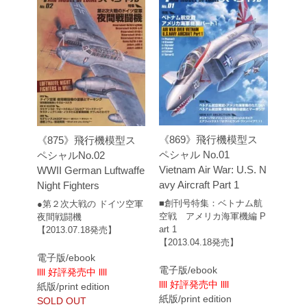
《869》飛行機模型ス
《875》飛行機模型ス
ペシャル No.01
ペシャルNo.02
Vietnam Air War: U.S. N
WWII German Luftwaffe
avy Aircraft Part 1
Night Fighters
■創刊号特集：ベトナム航
●第２次大戦の ドイツ空軍
空戦 アメリカ海軍機編 P
夜間戦闘機
art 1
【2013.07.18発売】
【2013.04.18発売】
電子版/ebook
電子版/ebook
llll 好評発売中 llll
llll 好評発売中 llll
紙版/print edition
紙版/print edition
SOLD OUT