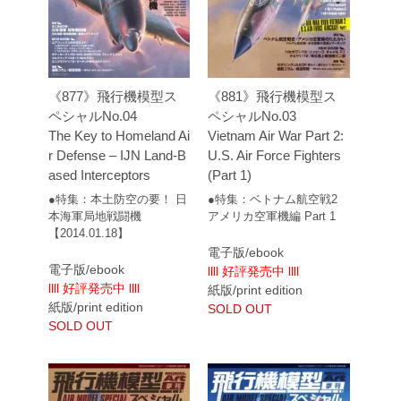
《877》飛行機模型ス
《881》飛行機模型ス
ペシャルNo.04
ペシャルNo.03
The Key to Homeland Ai
Vietnam Air War Part 2:
r Defense – IJN Land-B
U.S. Air Force Fighters
ased Interceptors
(Part 1)
●特集：本土防空の要！ 日
●特集：ベトナム航空戦2
本海軍局地戦闘機
アメリカ空軍機編 Part 1
【2014.01.18】
電子版/ebook
電子版/ebook
llll 好評発売中 llll
llll 好評発売中 llll
紙版/print edition
紙版/print edition
SOLD OUT
SOLD OUT