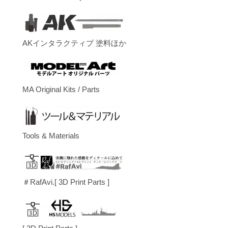
AKインタラクティブ 塗料ほか
MA Original Kits / Parts
Tools & Materials
＃RafAvi.[ 3D Print Parts ]