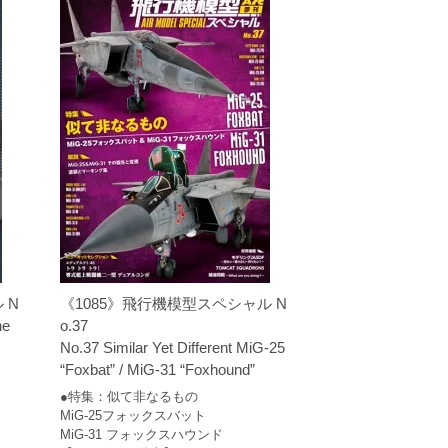
 N
《1085》飛行機模型スペシャル N
he
o.37
No.37 Similar Yet Different MiG-25
“Foxbat” / MiG-31 “Foxhound”
●特集：似て非なるもの
MiG-25フォックスバット
MiG-31 フォックスハウンド