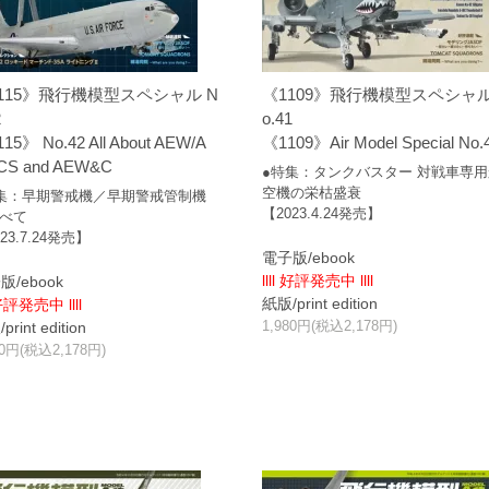
115》飛行機模型スペシャル N
《1109》飛行機模型スペシャル
2
o.41
15》 No.42 All About AEW/A
《1109》Air Model Special No.
CS and AEW&C
●特集：タンクバスター 対戦車専
空機の栄枯盛衰
集：早期警戒機／早期警戒管制機
【2023.4.24発売】
べて
23.7.24発売】
電子版/ebook
llll 好評発売中 llll
版/ebook
紙版/print edition
 好評発売中 llll
1,980円(税込2,178円)
rint edition
80円(税込2,178円)