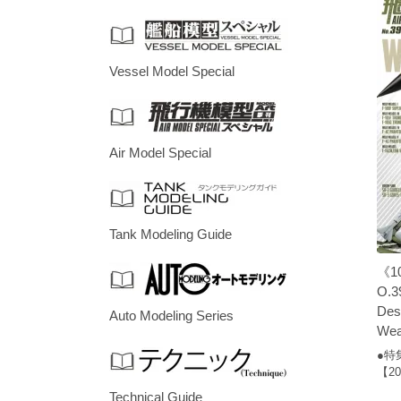
Vessel Model Special
Air Model Special
Tank Modeling Guide
《1
O.3
Des
Auto Modeling Series
Wea
●特
【20
Technical Guide