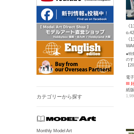
《1
o.4
《11
WA
●特
のす
【20
電子
llll
紙版/p
1,9
カテゴリーから探す
Monthly Model Art