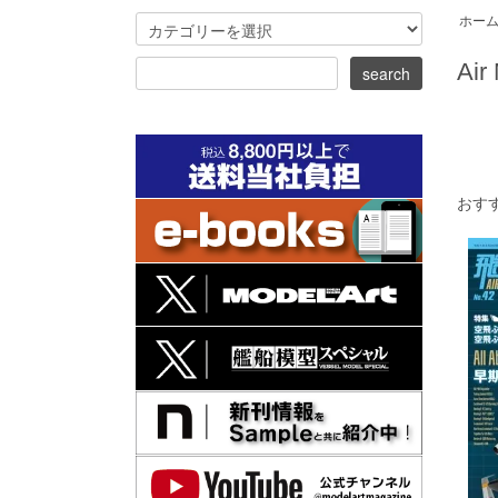
ホー
Air
おす