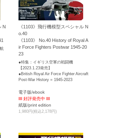
 N
《1103》飛行機模型スペシャル N
o.40
41
《1103》 No.40 History of Royal A
ir Force Fighters Postwar 1945-20
用航
23
●特集：イギリス空軍の戦闘機
【2023.1.23発売】
●British Royal Air Force Fighter Aircraft
Post-War History = 1945-2023
電子版/ebook
llll 好評発売中 llll
紙版/print edition
1,980円(税込2,178円)