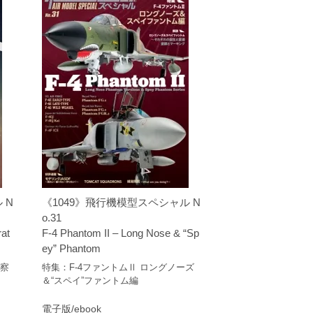
 N
《1049》飛行機模型スペシャル N
o.31
rat
F-4 Phantom II – Long Nose & “Sp
ey” Phantom
偵察
特集：F-4ファントムⅡ ロングノーズ
＆“スペイ”ファントム編
電子版/ebook