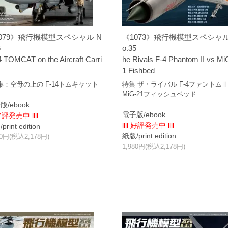
079》飛行機模型スペシャル N
《1073》飛行機模型スペシャル
6
o.35
4 TOMCAT on the Aircraft Carri
he Rivals F-4 Phantom II vs Mi
1 Fishbed
集：空母の上の F-14トムキャット
特集 ザ・ライバル F-4ファントムⅡ 
MiG-21フィッシュベッド
版/ebook
電子版/ebook
 好評発売中 llll
llll 好評発売中 llll
rint edition
紙版/print edition
80円(税込2,178円)
1,980円(税込2,178円)