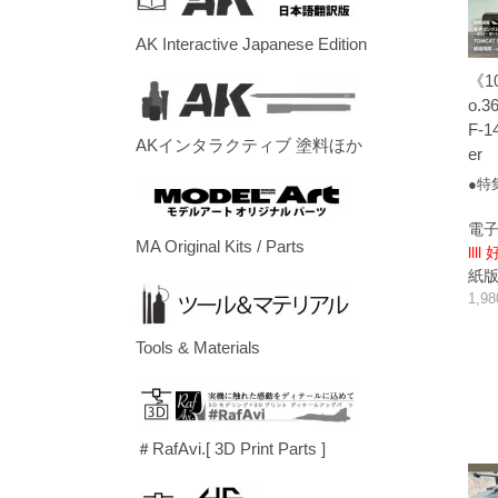
AK Interactive Japanese Edition
《1
o.3
F-1
AKインタラクティブ 塗料ほか
er
●特
電子
MA Original Kits / Parts
llll
紙版/p
1,9
Tools & Materials
＃RafAvi.[ 3D Print Parts ]