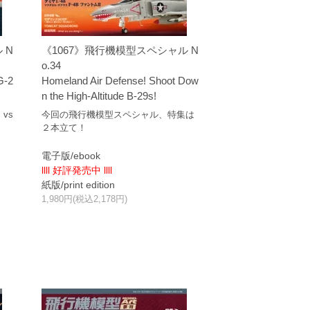
 N
《1067》飛行機模型スペシャル N
o.34
G-2
Homeland Air Defense! Shoot Dow
n the High-Altitude B-29s!
vs
今回の飛行機模型スペシャル、特集は
２本立て！
電子版/ebook
llll 好評発売中 llll
紙版/print edition
1,980円(税込2,178円)