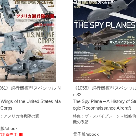
061》飛行機模型スペシャル N
《1055》飛行機模型スペシャル
3
o.32
 Wings of the United States Ma
The Spy Plane – A History of St
 Corps
egic Reconnaissance Aircraft
：アメリカ海兵隊の翼
特集：ザ・スパイプレーン～戦略
機の系譜
版/ebook
電子版/ebook
 好評発売中 llll