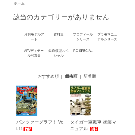
ホーム
該当のカテゴリーがありません
月刊モデルア
資料集
プロフィール
プラモマニュ
ート
シリーズ
アルシリーズ
AFVディテー
鉄道模型スペ
RC SPECIAL
ル写真集
シャル
おすすめ順
|
価格順
|
新着順
パンツァーグラフ！ Vo
タイガー重戦車 塗装マ
l.11
ニュアル