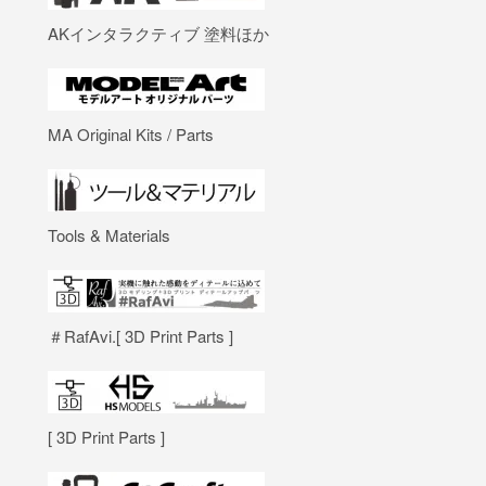
AKインタラクティブ 塗料ほか
MA Original Kits / Parts
Tools & Materials
＃RafAvi.[ 3D Print Parts ]
[ 3D Print Parts ]