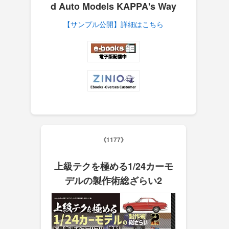
d Auto Models KAPPA's Way
【サ
ンプル公開】詳細はこち
ら
《1177》
上級テクを極める1/24カーモ
デルの製作術総ざらい2