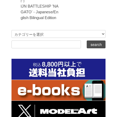
門
IJN BATTLESHIP 'NA
GATO' - Japanese/En
glish Bilingual Edition