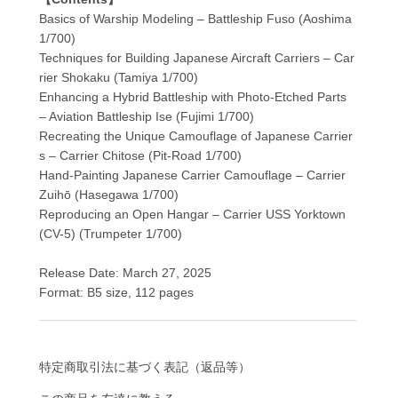
Basics of Warship Modeling – Battleship Fuso (Aoshima
1/700)
Techniques for Building Japanese Aircraft Carriers – Car
rier Shokaku (Tamiya 1/700)
Enhancing a Hybrid Battleship with Photo-Etched Parts
– Aviation Battleship Ise (Fujimi 1/700)
Recreating the Unique Camouflage of Japanese Carrier
s – Carrier Chitose (Pit-Road 1/700)
Hand-Painting Japanese Carrier Camouflage – Carrier
Zuihō (Hasegawa 1/700)
Reproducing an Open Hangar – Carrier USS Yorktown
(CV-5) (Trumpeter 1/700)
Release Date: March 27, 2025
Format: B5 size, 112 pages
特定商取引法に基づく表記（返品等）