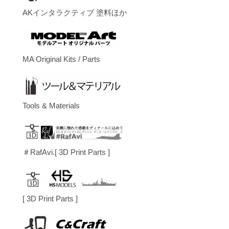
AKインタラクティブ 塗料ほか
MA Original Kits / Parts
Tools & Materials
＃RafAvi.[ 3D Print Parts ]
[ 3D Print Parts ]