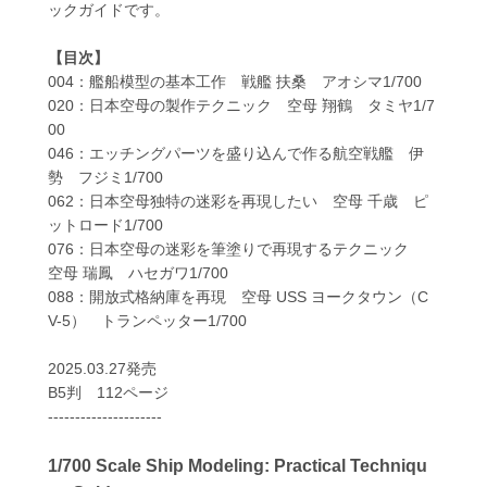
ックガイドです。
【目次】
004：艦船模型の基本工作 戦艦 扶桑 アオシマ1/700
020：日本空母の製作テクニック 空母 翔鶴 タミヤ1/7
00
046：エッチングパーツを盛り込んで作る航空戦艦 伊
勢 フジミ1/700
062：日本空母独特の迷彩を再現したい 空母 千歳 ピ
ットロード1/700
076：日本空母の迷彩を筆塗りで再現するテクニック
空母 瑞鳳 ハセガワ1/700
088：開放式格納庫を再現 空母 USS ヨークタウン（C
V-5） トランペッター1/700
2025.03.27発売
B5判 112ページ
---------------------
1/700 Scale Ship Modeling: Practical Techniqu