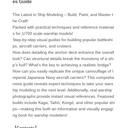
es Guide
The Latest in Ship Modeling – Build, Paint, and Master t
he Craft!
Packed with practical techniques and reference material
s for 1/700 scale warship models!
Step-by-step visual guides for building popular battleshi
ps, aircraft carriers, and cruisers.
How does detailing the anchor deck enhance the overall
look? Can structural details break the monotony of a shi
p’s hull? What’s the key to achieving a realistic bridge?
How can you easily replicate the unique camouflage of I
mperial Japanese Navy aircraft carriers? This comprehe
nsive guide reveals expert techniques to take your wars
hip modeling to the next level. Additionally, real warship
photographs provide instant visual references. Featured
builds include Kaga, Taihō, Kongō, and other popular shi
ps—making this both an informative and visually engagi
ng book for warship modelers!
【Contents】