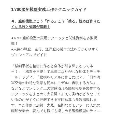
1/700艦船模型実践工作テクニックガイド
今、艦船模型はこう「作る」こう「塗る」読めば作りた
くなる技と知識が満載！
●1/700艦船模型の実用テクニックと関連資料を多数掲
載！
●人気の戦艦、空母、巡洋艦の製作方法を分かりやすく
ヴィジュアルでガイド
「錨鎖甲板を精密に作ると全体が引き締まるって本
当？」「構造を再現して単調になりがちな船体をディテ
ールアップ？」「艦橋をリアルに作るには？」「日本海
軍空母の独特な迷彩を簡単にモデルに再現する方法」…
などなどワンランク上の実感溢れる艦船模型を製作する
テクニックをまとめて大公開！加えて実物がどうなって
いるのかがすぐに理解できる実艦写真も多数掲載しま
す。また作例は加賀、大鳳、金剛などモデラーに人気の
艦船が集合、読んでも観ても楽しめる艦船模型のテクニ