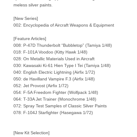
meless silver paints.
[New Series]
002: Encyclopedia of Aircraft Weapons & Equipment
[Feature Articles]
008: P-47D Thunderbolt “Bubbletop” (Tamiya 1/48)
018: F-101A Voodoo (Kitty Hawk 1/48)
028: On Metallic Materials Used in Aircraft
030: Kawasaki Ki-61 Hien Type I Tei (Tamiya 1/48)
040: English Electric Lightning (Airfix 1/72)
050: de Havilland Vampire F.3 (Airfix 1/48)
052: Jet Provost (Airfix 1/72)
054: F-5A Freedom Fighter (Wolfpack 1/48)
064: T-33A Jet Trainer (Monochrome 1/48)
072: Spray Test Samples of Classic Silver Paints
078: F-104J Starfighter (Hasegawa 1/72)
[New Kit Selection]