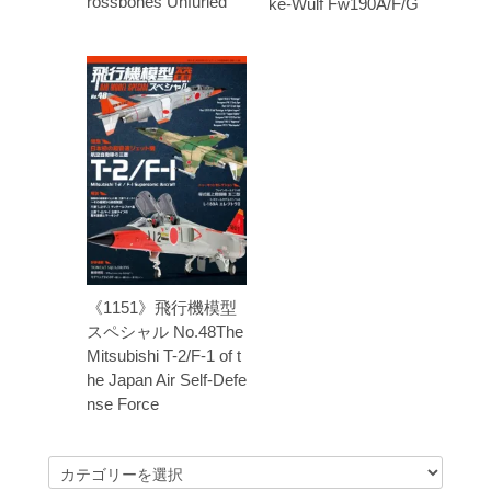
rossbones Unfurled
ke-Wulf Fw190A/F/G
《1151》飛行機模型
スペシャル No.48The
Mitsubishi T-2/F-1 of t
he Japan Air Self-Defe
nse Force