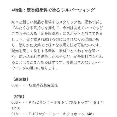
●特集：定番銀塗料で塗る シルバーウィング
続々と新しい製品が登場するメタリック色。思わず試し
てみたくなる気持ちを抑えて、今回はあえていつでもど
こでも手に入る「定番銀塗料」にスポットを当ててみま
しょう。長く愛され続けるのにはそれなりの理由があ
り、塗りかた次第では様々な表現方法が可能なのです。
陽光を美しく反射する機体、素材ごとのわずかな違い
や、使い込まれて退色した様子など、定番塗料でもやれ
ることはまだまだあるはずです。今回はそんなシルバー
ウイングの魅力に迫ります。
【新連載】
002・・・航空兵器装備図鑑
【特集】
008・・・P-47Dサンダーボルト"バブルトップ"（タミヤ
1/48）
018・・・F-101Aヴードゥー（キティホーク1/48）