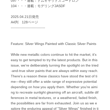
097・・・連載：トムキャットスコードロン
104・・・連載：モデリングJASDF
2025.04.21日発売
A4判 128ページ
----------------------------
Feature: Silver Wings Painted with Classic Silver Paints
While new metallic colors continue to hit the market, it's
easy to get tempted to try the latest products. But in this
issue, we're deliberately turning the spotlight on the tried
-and-true silver paints that are always within easy reach.
There's a reason these classics have stood the test of ti
me—they still offer a wide range of expressive potential
depending on how you apply them. Whether you're aimi
ng to recreate sunlight gleaming off an aircraft, subtle dif
ferences in metal textures, or a weathered, faded finish,
the possibilities are far from exhausted. Join us as we e
xplore the enduring appeal of "Silver Wings" finished in ti