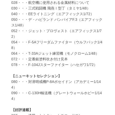
028・・・航空機に使用される金属材料について
030・・・三式戦闘機 飛燕Ⅰ型丁（タミヤ1/48）
040・・・EEライトニング（エアフィックス1/72）
050・・・デ・ハビランド バンパイアF.3（エアフィック
ス1/48）
052・・・ジェット・プロヴォスト（エアフィックス1/7
2）
054・・・F-5Aフリーダムファイター（ウルフパック1/4
8）
064・・・T-33Aジェット練習機（モノクローム1/48）
072・・・定番銀塗料吹き付け見本
078・・・F-104Jスターファイター（ハセガワ1/72）
【ニューキットセレクション】
080・・・対潜哨戒機P-8Aポセイドン（アカデミー1/14
4）
090・・・C-130H輸送機（グレートウォールホビー1/14
4）
【好評連載】