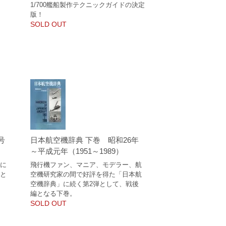
1/700艦船製作テクニックガイドの決定
版！
SOLD OUT
号
日本航空機辞典 下巻 昭和26年
～平成元年（1951～1989）
金に
飛行機ファン、マニア、モデラー、航
まと
空機研究家の間で好評を得た「日本航
空機辞典」に続く第2弾として、戦後
編となる下巻。
SOLD OUT