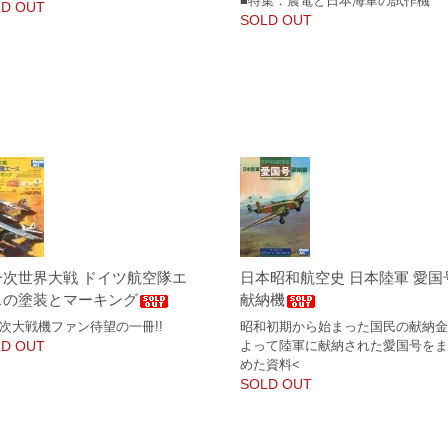
■特集：震電と日本海軍の試作機
D OUT
SOLD OUT
一次世界大戦 ドイツ航空隊エ
日本昭和航空史 日本陸軍 愛国
スの塗装とマーキング
献納機
次大戦機ファン待望の一冊!!
昭和初期から始まった国民の献納
D OUT
よって陸軍に献納された愛国号を
めた資料<
SOLD OUT