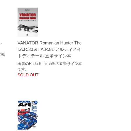
ル
VANATOR Romanian Hunter The
I.A.R.80 & I.A.R.81 アルティメイ
重戦
トディテール 直筆サイン本
著者のRadu Brinzan氏の直筆サイン本
です。
SOLD OUT