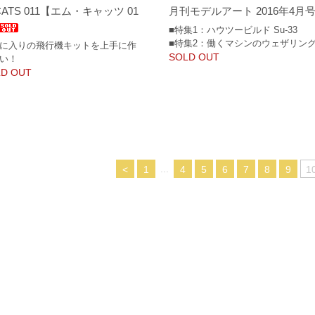
CATS 011【エム・キャッツ 01
月刊モデルアート 2016年4月
■特集1：ハウツービルド Su-33
■特集2：働くマシンのウェザリン
に入りの飛行機キットを上手に作
SOLD OUT
い！
D OUT
...
<
1
4
5
6
7
8
9
1