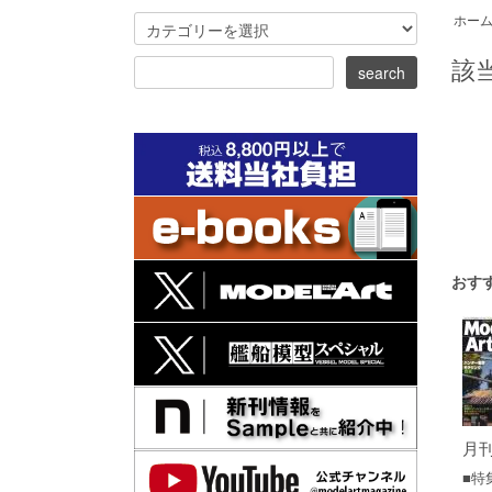
ホー
該
おす
月刊
■特