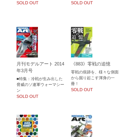
SOLD OUT
SOLD OUT
月刊モデルアート 2014
《883》零戦の追憶
年3月号
零戦の痕跡を、様々な側面
から掘り起こす渾身の一
■特集：冷戦が生み出した
冊！
脅威のソ連軍ウォーマシー
SOLD OUT
ン
SOLD OUT