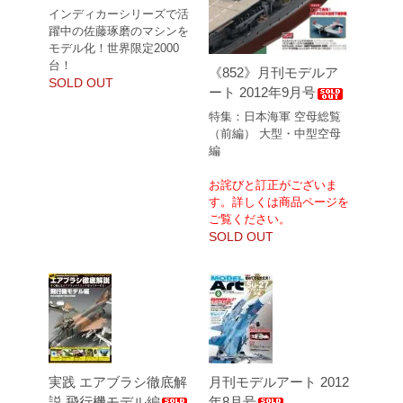
インディカーシリーズで活
躍中の佐藤琢磨のマシンを
モデル化！世界限定2000
台！
《852》月刊モデルア
SOLD OUT
ート 2012年9月号
特集：日本海軍 空母総覧
（前編） 大型・中型空母
編
お詫びと訂正がございま
す。詳しくは商品ページを
ご覧ください。
SOLD OUT
実践 エアブラシ徹底解
月刊モデルアート 2012
説 飛行機モデル編
年8月号