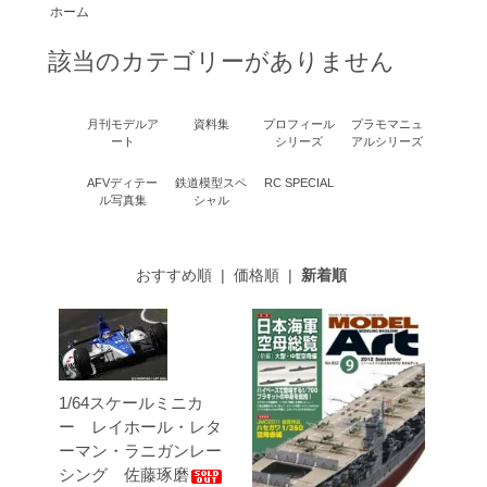
ホーム
該当のカテゴリーがありません
月刊モデルア
資料集
プロフィール
プラモマニュ
ート
シリーズ
アルシリーズ
AFVディテー
鉄道模型スペ
RC SPECIAL
ル写真集
シャル
おすすめ順
|
価格順
|
新着順
1/64スケールミニカ
ー レイホール・レタ
ーマン・ラニガンレー
シング 佐藤琢磨