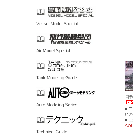
Vessel Model Special
Air Model Special
Tank Modeling Guide
月刊
Auto Modeling Series
■ 
時の
■ 
SOL
Technical Guide