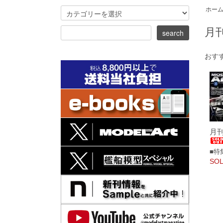
ホー
月
おす
月刊
■特
SOL