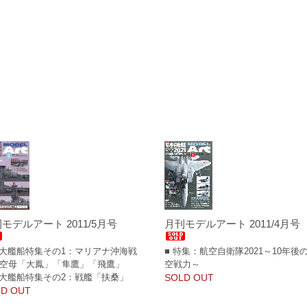
モデルアート 2011/5月号
月刊モデルアート 2011/4月号
二大艦船特集その1：マリアナ沖海戦
■ 特集：航空自衛隊2021～10年後
空母「大鳳」「隼鷹」「飛鷹」
空戦力～
二大艦船特集その2：戦艦「扶桑」
SOLD OUT
D OUT