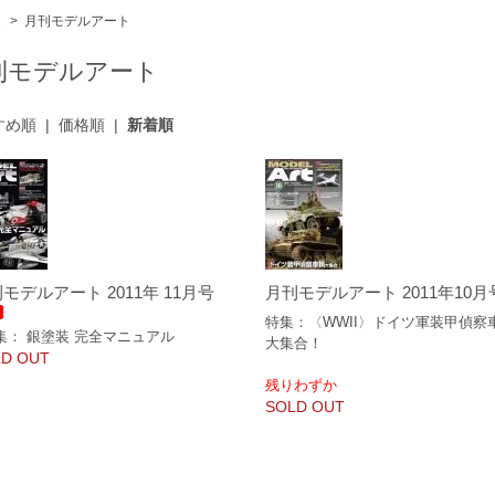
ム
>
月刊モデルアート
刊モデルアート
すめ順
|
価格順
|
新着順
モデルアート 2011年 11月号
月刊モデルアート 2011年10月
特集：〈WWII〉ドイツ軍装甲偵察
集： 銀塗装 完全マニュアル
大集合！
D OUT
残りわずか
SOLD OUT