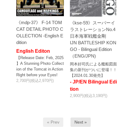
《mdp-37》 F-14 TOM
《kse-59》スーパーイ
CAT DETAIL PHOTO C
ラストレーションNo.4
OLLECTION -English E
日本海軍戦艦金剛
dition
IJN BATTLESHIP KON
GO - Bilingual Edition
English Editon
（ENG/JPN)
【Release Date: Feb, 2025
】A Stunning Photo Collect
岡本好司氏による艦船図面
ion of the Tomcat in Action
集の新刊がついに登場！！
Right before your Eyes!
【2024.01.30発売】
2,700円(税込2,970円)
- JP/EN Bilingual Edi
tion
2,900円(税込3,190円)
« Prev
Next »