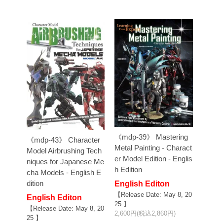
《mdp-39》 Mastering
《mdp-43》 Character
Metal Painting - Charact
Model Airbrushing Tech
er Model Edition - Englis
niques for Japanese Me
h Edition
cha Models - English E
dition
English Editon
【Release Date: May 8, 20
English Editon
25 】
【Release Date: May 8, 20
2,600円(税込2,860円)
25 】