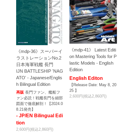
《mdp-41》 Latest Editi
《mdp-36》スーパーイ
on Mastering Tools for P
ラストレーションNo.2
lastic Models - English
日本海軍戦艦 長門
Edition
IJN BATTLESHIP 'NAG
ATO' - Japanese/Englis
English Editon
h Bilingual Edition
【Release Date: May 8, 20
25 】
再販
長門ファン、艦船フ
2,600円(税込2,860円)
ァン必読！戦艦長門を細部
図面で徹底解剖！【2024.0
8.21発売】
- JP/EN Bilingual Edi
tion
2,600円(税込2,860円)