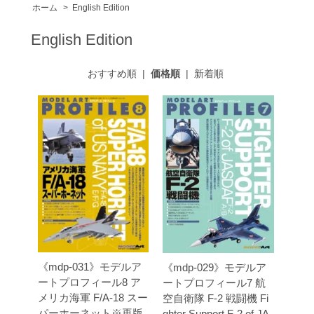
ホーム
>
English Edition
English Edition
おすすめ順
|
価格順
|
新着順
《mdp-031》モデルア
《mdp-029》モデルア
ートプロフィール8 ア
ートプロフィール7 航
メリカ海軍 F/A-18 スー
空自衛隊 F-2 戦闘機 Fi
パーホーネット※再版
ghter Support F-2 of JA