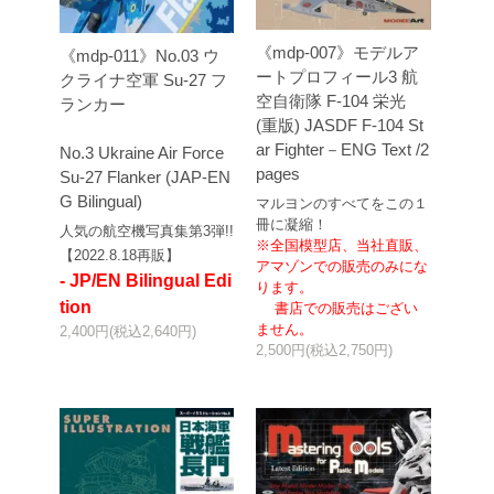
《mdp-007》モデルア
《mdp-011》No.03 ウ
ートプロフィール3 航
クライナ空軍 Su-27 フ
空自衛隊 F-104 栄光
ランカー
(重版) JASDF F-104 St
ar Fighter－ENG Text /2
No.3 Ukraine Air Force
pages
Su-27 Flanker (JAP-EN
G Bilingual)
マルヨンのすべてをこの１
冊に凝縮！
人気の航空機写真集第3弾!!
※全国模型店、当社直販、
【2022.8.18再販】
アマゾンでの販売のみにな
- JP/EN Bilingual Edi
ります。
tion
書店での販売はござい
ません。
2,400円(税込2,640円)
2,500円(税込2,750円)