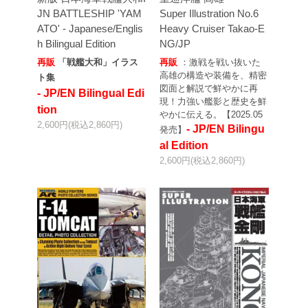
JN BATTLESHIP 'YAM
Super Illustration No.6
ATO' - Japanese/Englis
Heavy Cruiser Takao-E
h Bilingual Edition
NG/JP
再販
「戦艦大和」イラス
再販
：激戦を戦い抜いた
高雄の構造や装備を、精密
ト集
図面と解説で鮮やかに再
- JP/EN Bilingual Edi
現！力強い艦影と歴史を鮮
tion
やかに伝える。【2025.05
2,600円(税込2,860円)
- JP/EN Bilingu
発売】
al Edition
2,600円(税込2,860円)