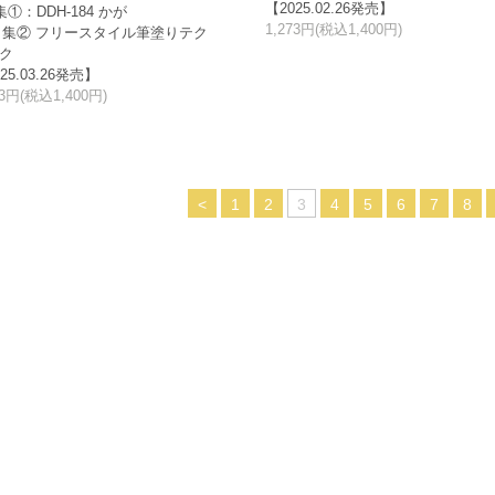
【2025.02.26発売】
集①：DDH-184 かが
1,273円(税込1,400円)
特 集② フリースタイル筆塗りテク
ク
25.03.26発売】
73円(税込1,400円)
<
1
2
3
4
5
6
7
8