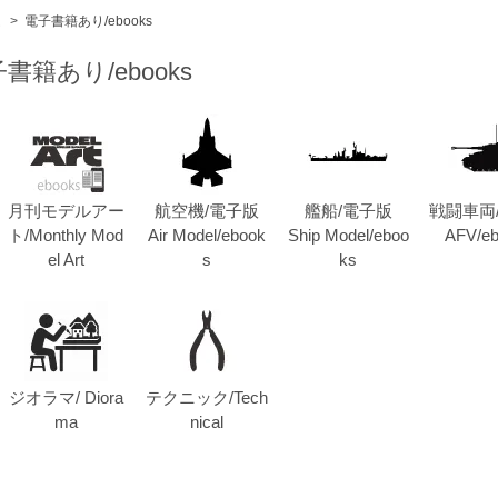
ム
>
電子書籍あり/ebooks
書籍あり/ebooks
月刊モデルアー
航空機/電子版
艦船/電子版
戦闘車両
ト/Monthly Mod
Air Model/ebook
Ship Model/eboo
AFV/e
el Art
s
ks
ジオラマ/ Diora
テクニック/Tech
ma
nical