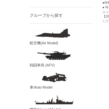
●特
● 
ニッ
グループから探す
【20
1,2
航空機(Air Model)
戦闘車両 (AFV)
車/Auto Model