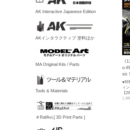
AK Interactive Japanese Edition
AKインタラクティブ 塗料ほか
《1
MA Original Kits / Parts
o.49
sic 
●特
ィン
Tools & Materials
【20
1,9
＃RafAvi.[ 3D Print Parts ]