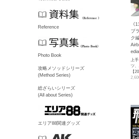
《1
Reference
ブ
ク
Airb
edi
Photo Book
上手
ツ、
攻略メソッドシリーズ
【20
(Method Series)
2,6
総ざらいシリーズ
(All about Series)
エリア88関連グッズ