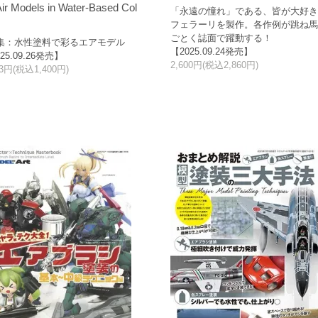
ir Models in Water-Based Col
「永遠の憧れ」である、皆が大好
フェラーリを製作。各作例が跳ね
ごとく誌面で躍動する！
集：水性塗料で彩るエアモデル
【2025.09.24発売】
25.09.26発売】
2,600円(税込2,860円)
73円(税込1,400円)