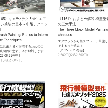
165》キャラ×テク大全1 エア
《1161》おまとめ解説 模型塗
ラシ塗装の基本～中級テクニッ
の三大手法
編
The Three Major Model Painting
rush Painting: Basics to Interm
chniques
ate Techniques
エアブラシから缶スプレー、筆塗
でまるっと解説！
に見栄え良く塗装するためのコ
【2025.06.23発売】
真面目に懇切丁寧に解説します！
2,600円(税込2,860円)
25.08.21発売】
00円(税込2,860円)