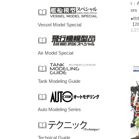
r：A
ors
●特
【20
Vessel Model Special
1,2
Air Model Special
Tank Modeling Guide
Auto Modeling Series
Technical Guide