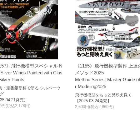
157》飛行機模型スペシャル N
《1155》飛行機模型製作 上達
Silver Wings Painted with Clas
メソッド2025
Silver Paints
Method Series: Master Guide of
r Modeling2025
集：定番銀塗料で塗る シルバーウ
グ
飛行機模型をもっと見映え良く
25.04.21発売】
【2025.03.24発売】
80円(税込2,178円)
2,600円(税込2,860円)