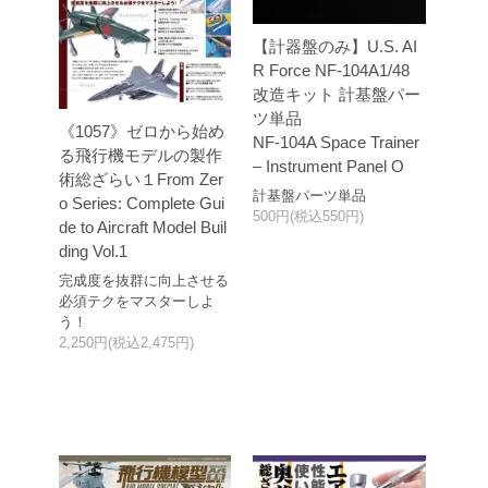
【計器盤のみ】U.S. AI
R Force NF-104A1/48
改造キット 計基盤パー
ツ単品
《1057》ゼロから始め
NF-104A Space Trainer
る飛行機モデルの製作
– Instrument Panel O
術総ざらい１From Zer
計基盤パーツ単品
o Series: Complete Gui
500円(税込550円)
de to Aircraft Model Buil
ding Vol.1
完成度を抜群に向上させる
必須テクをマスターしよ
う！
2,250円(税込2,475円)