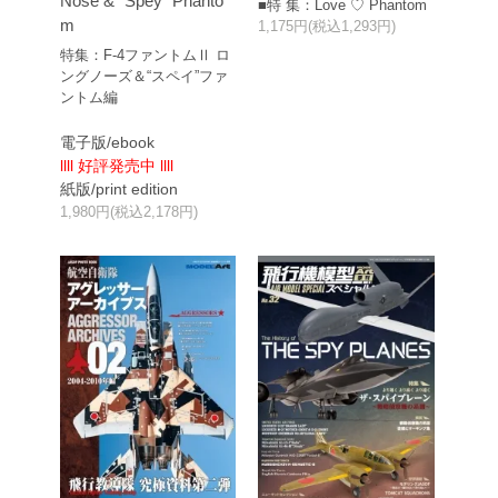
Nose & “Spey” Phanto
■特 集：Love ♡ Phantom
m
1,175円(税込1,293円)
特集：F-4ファントムⅡ ロ
ングノーズ＆“スペイ”ファ
ントム編
電子版/ebook
llll 好評発売中 llll
紙版/print edition
1,980円(税込2,178円)