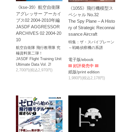
《kse-39》航空自衛隊
《1055》飛行機模型ス
アグレッサー アーカイ
ペシャル No.32
ブス02 2004-2010年編
The Spy Plane – A Histo
JASDF AGGRESSOR
ry of Strategic Reconnai
ARCHIVES 02 2004-20
ssance Aircraft
10
特集：ザ・スパイプレーン
航空自衛隊 飛行教導隊 究
～戦略偵察機の系譜
極資料第二弾！
JASDF Flight Training Unit
電子版/ebook
Ultimate Data Vol. 2!
llll 好評発売中 llll
2,700円(税込2,970円)
紙版/print edition
1,980円(税込2,178円)