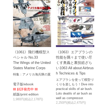
《1061》飛行機模型ス
《1063》エアブラシの
ペシャル No.33
性能を隅々まで使い尽
The Wings of the United
くす奥義と裏技総ざら
States Marine Corps
い1063 All about Airbrus
h Technices & Tips
特集：アメリカ海兵隊の翼
エアブラシを使って模型づ
電子版/ebook
くりを楽しもう！Dive into
practical skills of air bush.
llll 好評発売中 llll
Lots deatils of air bush as
紙版/print edition
well as compressor.
1,980円(税込2,178円)
2,250円(税込2,475円)