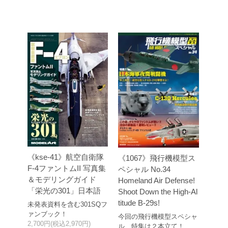
《kse-41》航空自衛隊
《1067》飛行機模型ス
F-4ファントムII 写真集
ペシャル No.34
＆モデリングガイド
Homeland Air Defense!
「栄光の301」日本語
Shoot Down the High-Al
titude B-29s!
未発表資料を含む301SQフ
ァンブック！
今回の飛行機模型スペシャ
2,700円(税込2,970円)
ル、特集は２本立て！