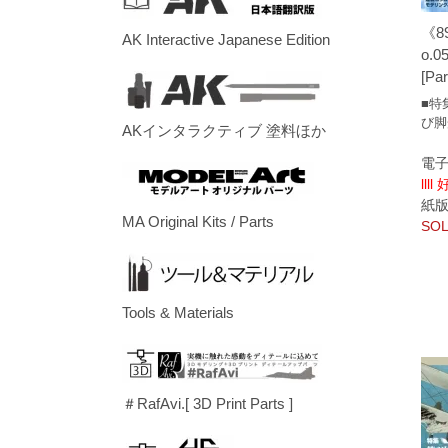
《8
AK Interactive Japanese Edition
o.05
[Par
■特
び脚
AKインタラクティブ 塗料ほか
電子
llll
紙版/p
MA Original Kits / Parts
SOL
Tools & Materials
＃RafAvi.[ 3D Print Parts ]