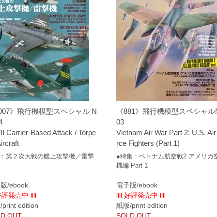
007》飛行機模型スペシャル N
《881》飛行機模型スペシャルN
4
03
 Carrier-Based Attack / Torpe
Vietnam Air War Part 2: U.S. Air
ircraft
rce Fighters (Part 1)
：第２次大戦の艦上攻撃機／雷撃
●特集：ベトナム航空戦2 アメリカ
機編 Part 1
版/ebook
電子版/ebook
 好評発売中 llll
llll 好評発売中 llll
rint edition
紙版/print edition
D OUT
SOLD OUT