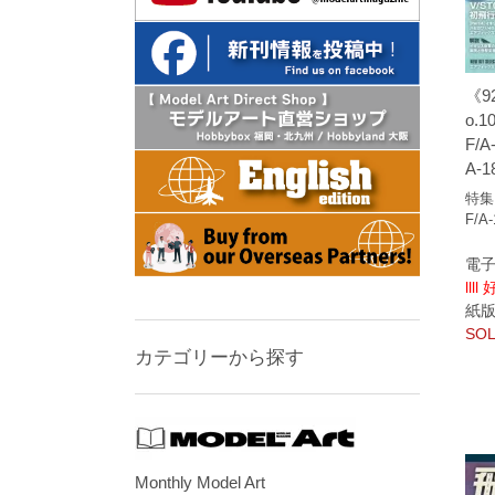
《9
o.1
F/A-
A-1
特集
F/A-
電子
llll
紙版/p
SOL
カテゴリーから探す
Monthly Model Art