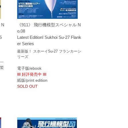
 N
《911》 飛行機模型スペシャル N
o.08
5
Latest Edition! Sukhoi Su-27 Flank
er Series
最新版！ スホーイSu-27 フランカーシ
リーズ
第一
の鷲
電子版/ebook
llll 好評発売中 llll
紙版/print edition
SOLD OUT