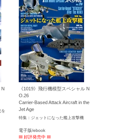
 N
《1019》飛行機模型スペシャル N
O.26
Carrier-Based Attack Aircraft in the
Jet Age
光を
特集：ジェットになった艦上攻撃機
電子版/ebook
llll 好評発売中 llll