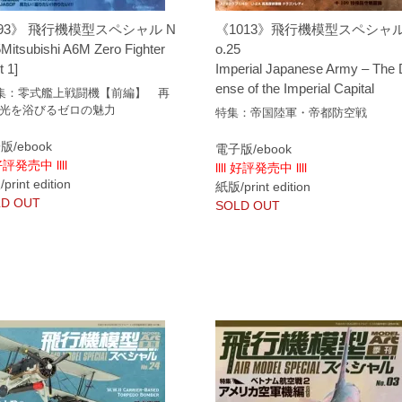
93》 飛行機模型スペシャル N
《1013》飛行機模型スペシャル
Mitsubishi A6M Zero Fighter
o.25
t 1]
Imperial Japanese Army – The 
ense of the Imperial Capital
集：零式艦上戦闘機【前編】 再
光を浴びるゼロの魅力
特集：帝国陸軍・帝都防空戦
版/ebook
電子版/ebook
 好評発売中 llll
llll 好評発売中 llll
rint edition
紙版/print edition
D OUT
SOLD OUT