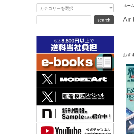
ホー
Air
おす