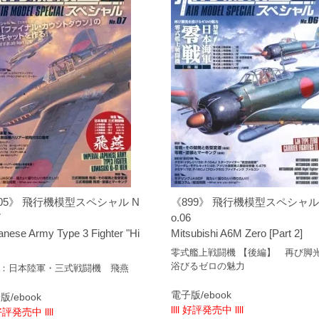
05》 飛行機模型スペシャル N
《899》 飛行機模型スペシャル
7
o.06
anese Army Type 3 Fighter "Hi
Mitsubishi A6M Zero [Part 2]
零式艦上戦闘機 【後編】 再び脚
浴びるゼロの魅力
：日本陸軍・三式戦闘機 飛燕
電子版/ebook
版/ebook
llll 好評発売中 llll
 好評発売中 llll