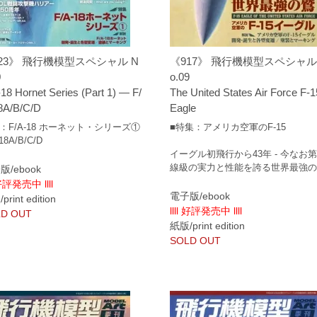
23》 飛行機模型スペシャル N
《917》 飛行機模型スペシャル
0
o.09
18 Hornet Series (Part 1) — F/
The United States Air Force F-1
8A/B/C/D
Eagle
：F/A-18 ホーネット・シリーズ①
■特集：アメリカ空軍のF-15
18A/B/C/D
イーグル初飛行から43年 - 今なお
線級の実力と性能を誇る世界最強
版/ebook
 好評発売中 llll
電子版/ebook
rint edition
llll 好評発売中 llll
D OUT
紙版/print edition
SOLD OUT