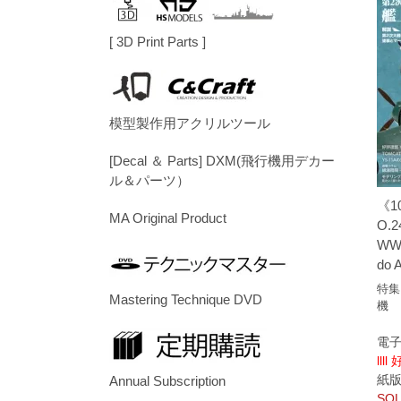
[ 3D Print Parts ]
模型製作用アクリルツール
[Decal ＆ Parts] DXM(飛行機用デカー
ル＆パーツ）
《1
MA Original Product
O.2
WWII
do A
特集
Mastering Technique DVD
機
電子
llll
紙版/p
Annual Subscription
SOL