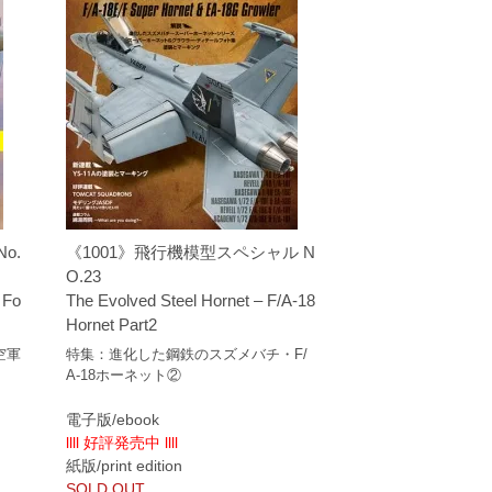
o.
《1001》飛行機模型スペシャル N
O.23
 Fo
The Evolved Steel Hornet – F/A-18
Hornet Part2
空軍
特集：進化した鋼鉄のスズメバチ・F/
A-18ホーネット②
電子版/ebook
llll 好評発売中 llll
紙版/print edition
SOLD OUT