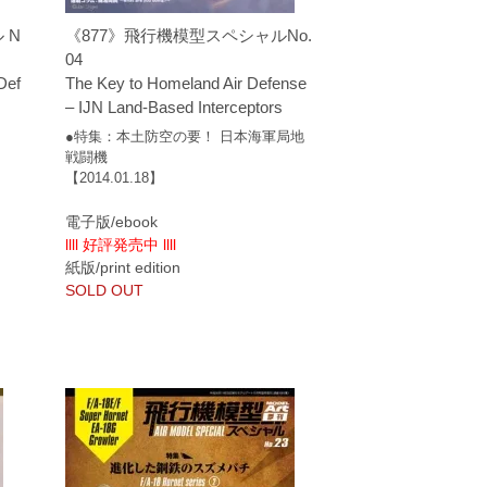
 N
《877》飛行機模型スペシャルNo.
04
Def
The Key to Homeland Air Defense
– IJN Land-Based Interceptors
●特集：本土防空の要！ 日本海軍局地
戦闘機
【2014.01.18】
電子版/ebook
llll 好評発売中 llll
紙版/print edition
SOLD OUT