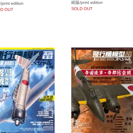
紙版/print edition
rint edition
SOLD OUT
D OUT