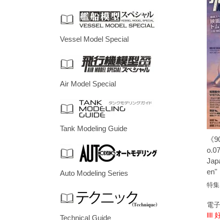
Vessel Model Special
Air Model Special
Tank Modeling Guide
《9
o.0
Jap
en"
Auto Modeling Series
特集
電子
llll
Technical Guide