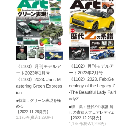
《1102》月刊モデルア
《1100》月刊モデルア
ート2023年2月号
ート2023年1月号
《1102》2023. Feb:Ge
《1100》2023. Jan : M
nealogy of the Legacy Z
astering Green Express
-The Beautiful Lady Fairl
ion
adyZ
●特集：グリーン表現を極
める
■特 集：歴代Zの系譜 麗
【2022.11.26発売】
しの貴婦人フェアレディZ
1,175円(税込1,293円)
【2022.12.26発売】
1,175円(税込1,293円)