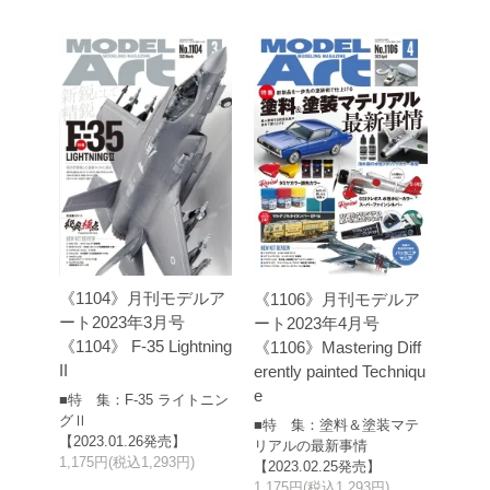
《1104》月刊モデルア
《1106》月刊モデルア
ート2023年3月号
ート2023年4月号
《1104》 F-35 Lightning
《1106》Mastering Diff
II
erently painted Techniqu
e
■特 集：F-35 ライトニン
グⅡ
■特 集：塗料＆塗装マテ
【2023.01.26発売】
リアルの最新事情
1,175円(税込1,293円)
【2023.02.25発売】
1,175円(税込1,293円)