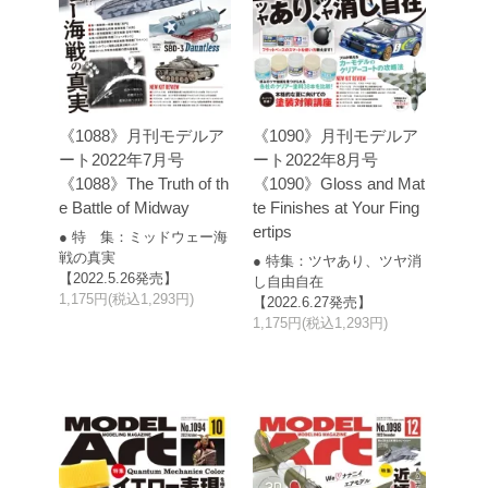
《1088》月刊モデルア
《1090》月刊モデルア
ート2022年7月号
ート2022年8月号
《1088》The Truth of th
《1090》Gloss and Mat
e Battle of Midway
te Finishes at Your Fing
ertips
● 特 集：ミッドウェー海
戦の真実
● 特集：ツヤあり、ツヤ消
【2022.5.26発売】
し自由自在
1,175円(税込1,293円)
【2022.6.27発売】
1,175円(税込1,293円)