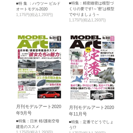
■特集：精密緻密は模型づ
■特 集 ：ハウツー ビルド
くりの要です!～‘密’は模型
オートモデル2020
でやりましょう～
1,175円(税込1,293円)
1,175円(税込1,293円)
月刊モデルアート2020
月刊モデルアート2020
年9月号
年11月号
■特集：日米 軽/護衛空母
■特集：定番でどうでしょ
建造のススメ
う!?
1,175円(税込1,293円)