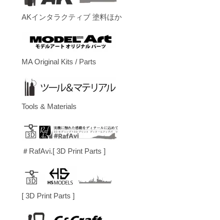
AKインタラクティブ 塗料ほか
MA Original Kits / Parts
Tools & Materials
＃RafAvi.[ 3D Print Parts ]
[ 3D Print Parts ]